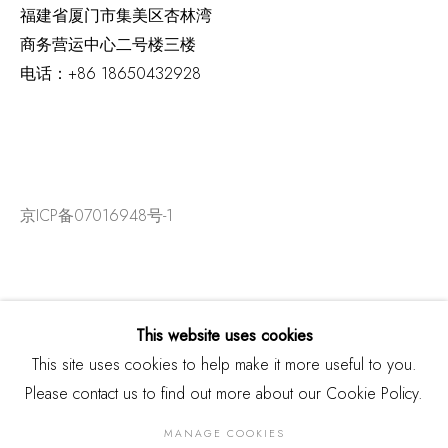
福建省厦门市集美区杏林湾
商务营运中心二号楼三楼
电话：
+86 18650432928
京ICP备07016948号-1
This website uses cookies
This site uses cookies to help make it more useful to you.
Please contact us to find out more about our Cookie Policy.
MANAGE COOKIES