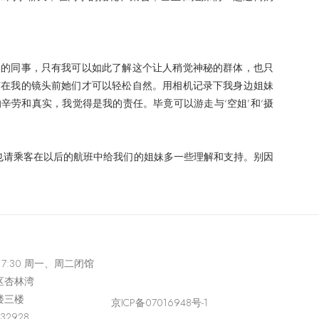
边的同事，只有我可以如此了解这个让人稍觉神秘的群体，也只
有在我的镜头前她们才可以轻松自然。用相机记录下我身边姐妹
辛劳和真实，我觉得是我的责任。毕竟可以游走与‘空姐’和‘摄
，也请乘客在以后的航班中给我们的姐妹多一些理解和支持。别因
-17:30 周一、周二闭馆
区杏林湾
楼三楼
京ICP备07016948号-1
432928