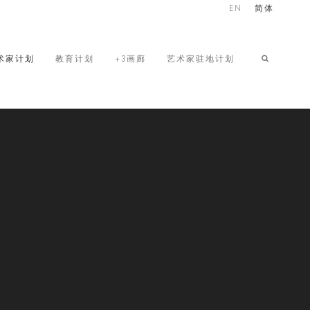
EN
简体
术家计划
教育计划
+3画廊
艺术家驻地计划