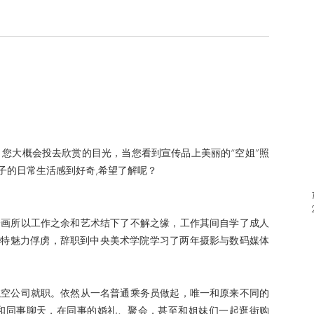
，您大概会投去欣赏的目光，当您看到宣传品上美丽的“空姐”照
子的日常生活感到好奇,希望了解呢？
绘画所以工作之余和艺术结下了不解之缘，工作其间自学了成人
的独特魅力俘虏，辞职到中央美术学院学习了两年摄影与数码媒体
航空公司就职。依然从一名普通乘务员做起，唯一和原来不同的
和同事聊天，在同事的婚礼、聚会，甚至和姐妹们一起逛街购