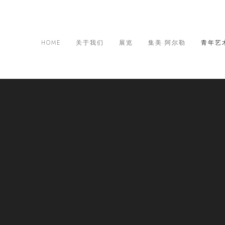
HOME
关于我们
展览
集美·阿尔勒
青年艺