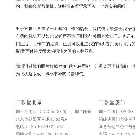
物，我都会背着相机，随时准备着记录下每一个真实的瞬间。
出于对自己从事了十几年的工作的热爱，我的镜头聚焦于我身
有我的镜头可以如此贴近而不惊吓到这些美丽的女孩子。也只
们生活，工作中的点滴。让您可以通过我的镜头看到美丽背后的
影师’两种跨度很大的职业之间的人并不多。
我想通过我的图片摘掉‘空姐’的神秘面纱。让观众更了解我们
为飞机延误或一点小事冲我们发脾气。
三影堂北京
三影堂厦门
周三至周日 10:00-18:00 周一、周二闭馆
周三至周日
09:30
北京市朝阳区草场地
155
号
A
福建省厦门市集美
电话：
+86 10 64322663
商务营运中心二号
场地合作：+86 15011538892
电话：
+86 18650