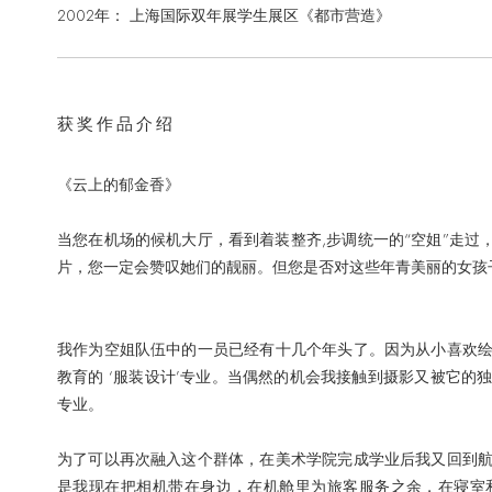
2002年： 上海国际双年展学生展区《都市营造》
获奖作品介绍
《云上的郁金香》
当您在机场的候机大厅，看到着装整齐,步调统一的“空姐”走过
片，您一定会赞叹她们的靓丽。但您是否对这些年青美丽的女孩
我作为空姐队伍中的一员已经有十几个年头了。因为从小喜欢
教育的 ‘服装设计’专业。当偶然的机会我接触到摄影又被它
专业。
为了可以再次融入这个群体，在美术学院完成学业后我又回到
是我现在把相机带在身边，在机舱里为旅客服务之余，在寝室