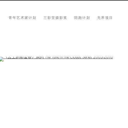
青年艺术家计划
三影堂摄影奖
陪跑计划
无界项目
Open a larger version of the following image in a popup: