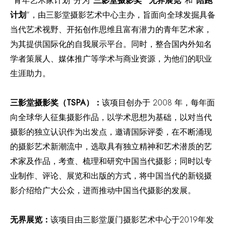
“青年艺术家计划”分为“
三影堂摄影奖
”“
无界展览
”和“
陪跑
计划
”，由三影堂摄影艺术中心主办，旨面向全球发掘具备
当代艺术视野、开拓创作思维且富有潜力的青年艺术家，
为其提供国际化的自我展示平台。同时，整合国内外知名
学者策展人、媒体推广等学术与商业资源，为他们的职业
生涯助力。
TSPA）：
该项目创办
于
2008
年
，每年
面
三影堂摄影奖（
向全球华人
征集摄影作品，
以学术思想为基础，以对当代
摄影的独立认识作为出发点，邀请国际评委，在不断涌现
的摄影艺术新潮流中，选取具有独立精神和艺术潜质的艺
术家及作品，考查、梳理和研究中国当代摄影；同时以专
业制作、评论、展览和出版的方式，将中国当代的新锐摄
影介绍给广大公众，进而推动中国当代摄影的发展。
无界展览：
2019年发
该项目由三影堂厦门摄影艺术中心于