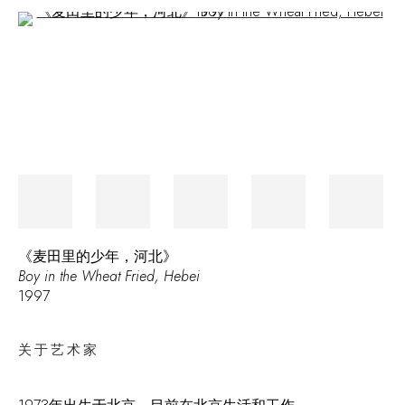
Open a larger version of the following image in a popup:
《麦田里的少年，河北》
Boy in the Wheat Fried, Hebei
1997
关于艺术家