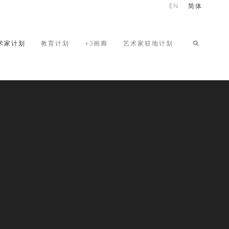
EN
简体
术家计划
教育计划
+3画廊
艺术家驻地计划