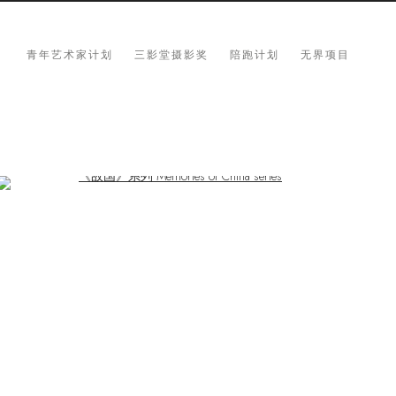
青年艺术家计划
三影堂摄影奖
陪跑计划
无界项目
Open a larger version of the following image in a popup: