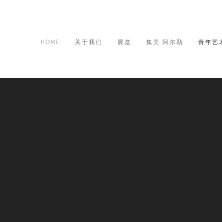
HOME
关于我们
展览
集美·阿尔勒
青年艺