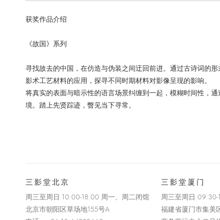
获奖作品介绍
《故国》系列
寻找故去的中国，在仿造与伪装之间迂回前进。通过古诗词的形
影术工艺材料的应用，探寻不同时期材料对影像呈现的影响。
将真实的表面与暗示性的语言场景纠缠到一起，模糊时间性，通
境。踏上先贤踪迹，瞥见当下寻常。
三影堂北京
三影堂厦门
周三至周日 10:00-18:00 周一、周二闭馆
周三至周日
09:30
北京市朝阳区草场地
155
号
A
福建省厦门市集美