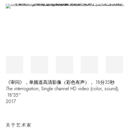
Open a larger version of the following image in a popup:
《审问》，单频道高清影像（彩色有声）， 18分35秒
The interrogation
, Single channel HD video (color, sound),
18'35''
2017
关于艺术家