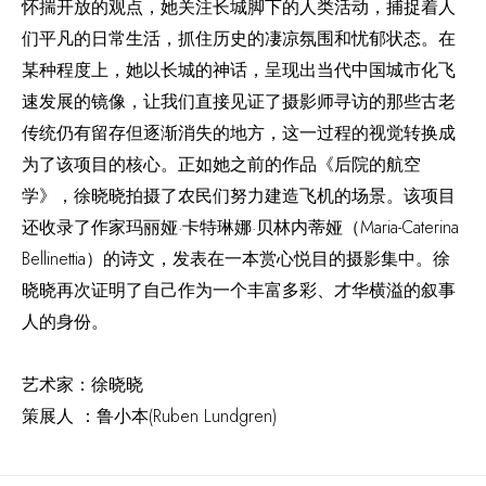
怀揣开放的观点，她关注长城脚下的人类活动，捕捉着人
们平凡的日常生活，抓住历史的凄凉氛围和忧郁状态。在
某种程度上，她以长城的神话，呈现出当代中国城市化飞
速发展的镜像，让我们直接见证了摄影师寻访的那些古老
传统仍有留存但逐渐消失的地方，这一过程的视觉转换成
为了该项目的核心。正如她之前的作品《后院的航空
学》，徐晓晓拍摄了农民们努力建造飞机的场景。该项目
还收录了作家玛丽娅·卡特琳娜·贝林内蒂娅（Maria-Caterina
Bellinettia）的诗文，发表在一本赏心悦目的摄影集中。徐
晓晓再次证明了自己作为一个丰富多彩、才华横溢的叙事
人的身份。
艺术家：徐晓晓
策展人 ：鲁小本(Ruben Lundgren)