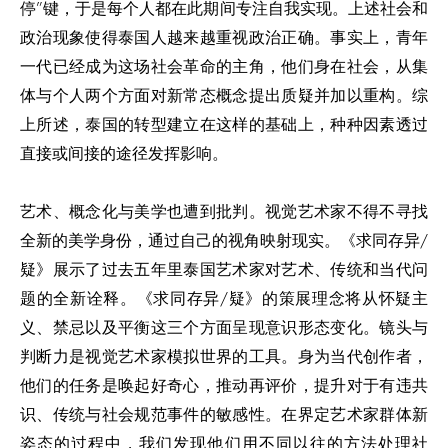
停”键，于是每个人都在此期间专注自我实现。上述社会和
政治现象使得泰国人越来越重视政治正确。事实上，青年
一代已经成为这场社会革命的主角，他们身在社会，从集
体与个人两个方面对新常态概念提出质疑并加以重构。综
上所述，泰国的转型建立在这样的基础上，种种因素透过
直接或间接的途径发挥影响。
艺术、概念化与美学也遭到批判。视觉艺术家不得不寻找
全新的美学身份，通过自己的视角映射现实。《求同存异/
疑》展示了过去五年里泰国艺术家对艺术、传统和当代问
题的全新诠释。《求同存异/疑》的策展理念将从怀疑主
义、禁忌以及平衡这三个方面呈现意识形态变化。镜头与
判断力是视觉艺术家模拟世界的工具。身为当代创作者，
他们的任务是唤起好奇心，推动再评价，提升对于有违共
识、传统与社会规范事件的敏感性。在界定艺术家群体新
姿态的过程中，我们发现他们用不同以往的方法处理社