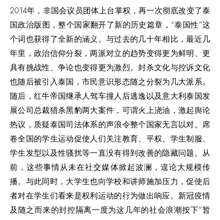
2014年，非国会议员团体上台掌权，再一次彻底改变了泰
国政治版图，整个国家翻开了新的历史篇章，“泰国性”这
个词也获得了全新的涵义。与过去的几十年相比，最近几
年里，政治信仰分裂，两派对立的趋势变得更为鲜明、更
具有挑战性、争论也变得更为激烈。封杀文化与控诉文化
也随后被引入泰国，市民意识形态随之分裂为几大派系。
随后，红牛帝国继承人驾车撞人后逃逸以及意大利泰国发
展公司总裁猎杀黑豹两大案件，可谓火上浇油，激起舆论
热议，质疑泰国司法体系的声浪令整个国家无言以对。席
卷全国的学生运动促使人们关注教育、平权、学生制服、
学生发型以及性骚扰等一直没有得到改善的隐藏问题。从
前，这些事情从未在社交媒体掀起波澜，遑论大规模传
播。与此同时，大学生也向学校和讲师施加压力，促使后
者对在学生们看来是权利运动的行为做出响应。新冠疫情
及随之而来的封控隔离一度为这几年的社会浪潮按下“暂