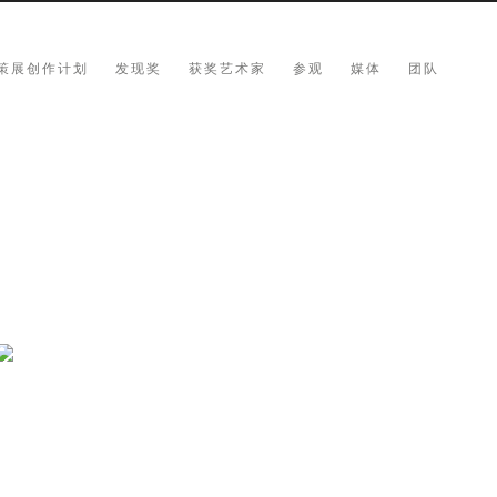
策展创作计划
发现奖
获奖艺术家
参观
媒体
团队