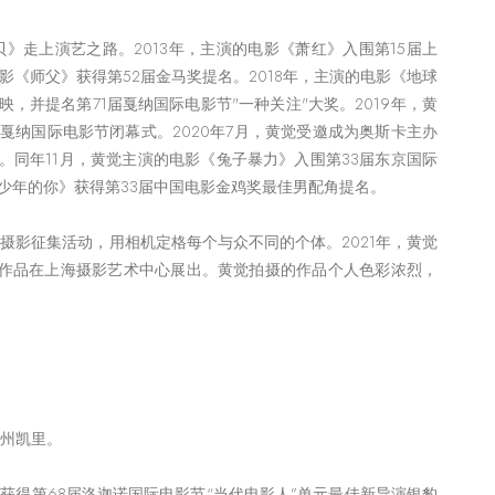
贝》走上演艺之路。2013年，主演的电影《萧红》入围第15届上
电影《师父》获得第52届金马奖提名。2018年，主演的电影《地球
，并提名第71届戛纳国际电影节"一种关注"大奖。2019年，黄
戛纳国际电影节闭幕式。2020年7月，黄觉受邀成为奥斯卡主办
。同年11月，黄觉主演的电影《兔子暴力》入围第33届东京国际
影《少年的你》获得第33届中国电影金鸡奖最佳男配角提名。
约摄影征集活动，用相机定格每个与众不同的个体。2021年，黄觉
影作品在上海摄影艺术中心展出。黄觉拍摄的作品个人色彩浓烈，
贵州凯里。
》获得第68届洛迦诺国际电影节“当代电影人”单元最佳新导演银豹