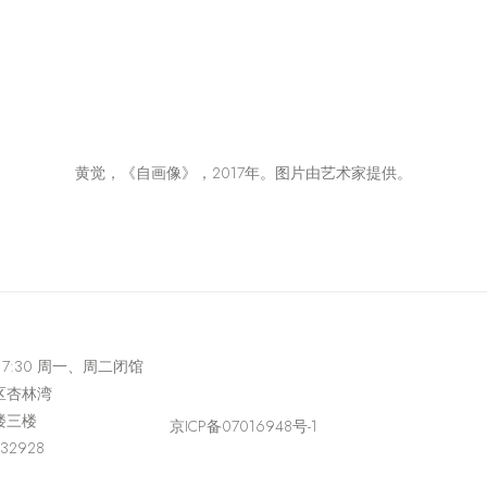
黄觉，《自画像》，2017年。图片由艺术家提供。
-17:30 周一、周二闭馆
区杏林湾
楼三楼
京ICP备07016948号-1
432928