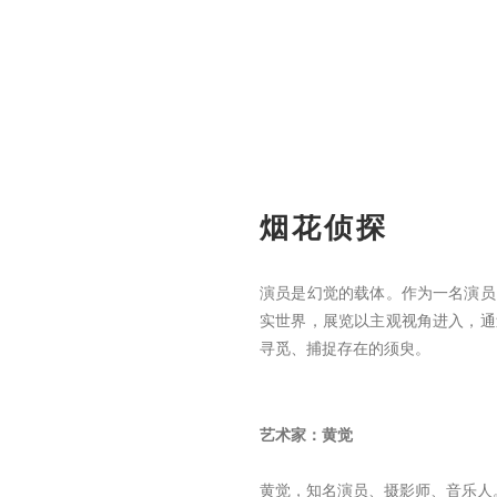
烟花侦探
演员是幻觉的载体。作为一名演员
实世界，展览以主观视角进入，通
寻觅、捕捉存在的须臾。
艺术家：黄觉
黄觉，知名演员、摄影师、音乐人