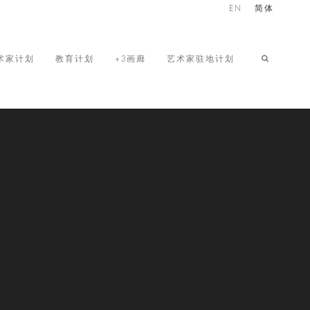
EN
简体
术家计划
教育计划
+3画廊
艺术家驻地计划