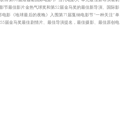
电影节最佳影片金热气球奖和第52届金马奖的最佳新导演、国际影
部电影《地球最后的夜晚》入围第71届戛纳电影节“一种关注”单
第55届金马奖最佳剧情片、最佳导演提名，最佳摄影、最佳原创电