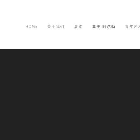
HOME
关于我们
展览
集美·阿尔勒
青年艺
际摄影季