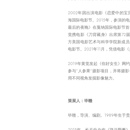
2002年因出演电影《恋爱中的宝
海国际电影节。2015年，参演的
最后的夜晚》在戛纳国际电影节首映
觉携电影《刀背藏身》出席第72届
方美国电影艺术与科学学院新成员
电影节。2021年11月，凭借电
2019年黄觉发起《你好女生》网
参与“人参果”摄影项目，并将摄
用不同视角发掘影像魅力。
策展人：毕赣
毕赣，导演、编剧。1989年生于
2015年，长片处女作《路边野餐