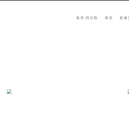
集美·阿尔勒
展览
影像