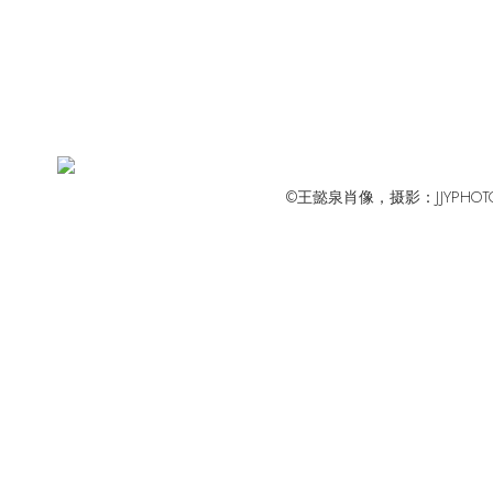
©王懿泉肖像，摄影：JJYPHOT