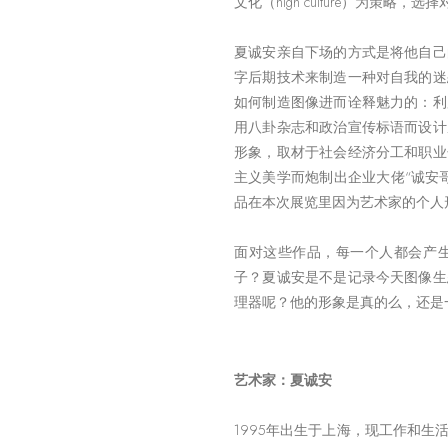
文化（high culture）为策
夏诚安亲自下场的方式是将他自己
字后期技术来制造一种对自我的迷
如何制造图像进而诠释魅力的：利
用八卦杂志和政治宣传标语而设计
形象，取材于社会经济分工和职业
主义美学而炮制出企业大佬“诚安
品在本次展览里因为艺术家的个人
面对这些作品，每一个人都会产
子？夏诚安是不是记录今天图像生
理器呢？他的形象是真的么，还是
艺术家：夏诚安
1995年出生于上海，现工作和