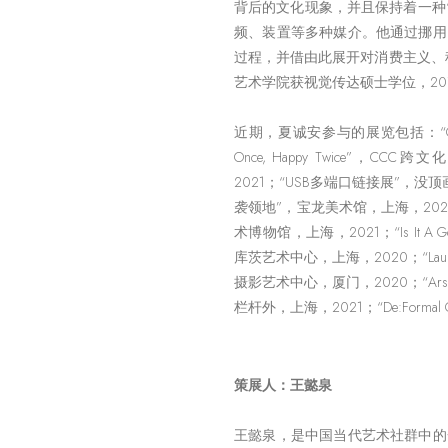
背后的文化现象，并且保持着一种“大
频、装置等多种媒介。他通过挪用
过程，并借由此展开对消费主义、
艺术学院获视觉传达硕士学位，20
近期，夏诚安参与的展览包括：“Connectio
Once, Happy Twice”
2021；“USB多端⼝链接展”，没顶
袭领地”，宝龙美术馆，上海，20
术博物馆，上海，2021；“Is It A G
库茨艺术中⼼，上海，2020；“Laun
摄影艺术中⼼，厦门，2020；“Ars 
栏杆外，上海，2021；“De:Formal Ga
策展人：王懿泉
王懿泉，是中国当代艺术社群中的