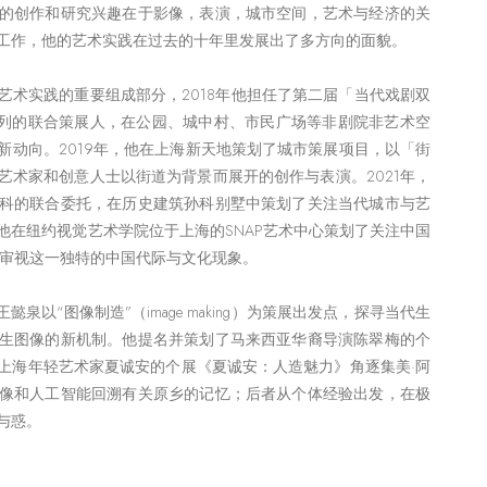
的创作和研究兴趣在于影像，表演，城市空间，艺术与经济的关
工作，他的艺术实践在过去的十年里发展出了多方向的面貌。
艺术实践的重要组成部分，2018年他担任了第二届「当代戏剧双
系列的联合策展人，在公园、城中村、市民广场等非剧院非艺术空
新动向。2019年，他在上海新天地策划了城市策展项目，以「街
艺术家和创意人士以街道为背景而展开的创作与表演。2021年，
科的联合委托，在历史建筑孙科别墅中策划了关注当代城市与艺
他在纽约视觉艺术学院位于上海的SNAP艺术中心策划了关注中国
，审视这一独特的中国代际与文化现象。
泉以“图像制造”（image making）为策展出发点，探寻当代生
生图像的新机制。他提名并策划了马来西亚华裔导演陈翠梅的个
上海年轻艺术家夏诚安的个展《夏诚安：人造魅力》角逐集美·阿
像和人工智能回溯有关原乡的记忆；后者从个体经验出发，在极
与惑。