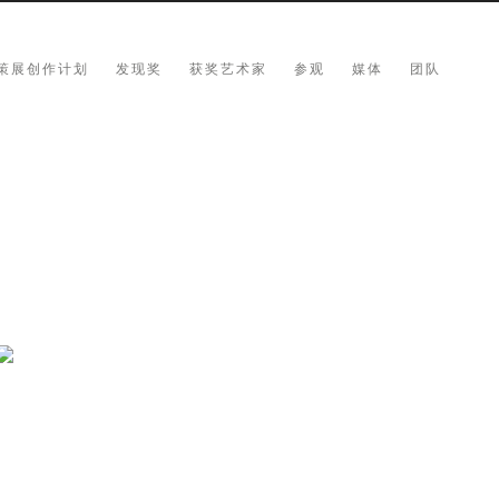
策展创作计划
发现奖
获奖艺术家
参观
媒体
团队