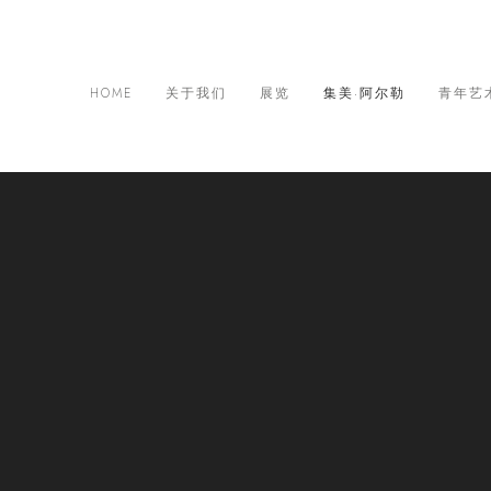
HOME
关于我们
展览
集美·阿尔勒
青年艺
际摄影季