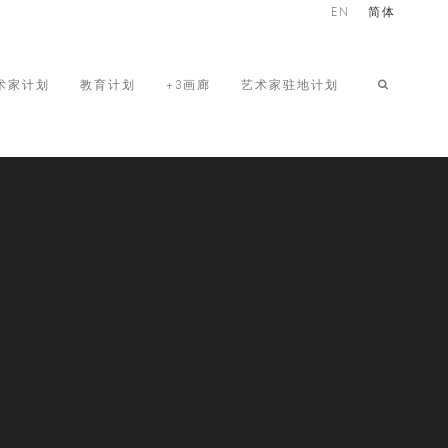
EN
简体
术家计划
教育计划
+3画廊
艺术家驻地计划