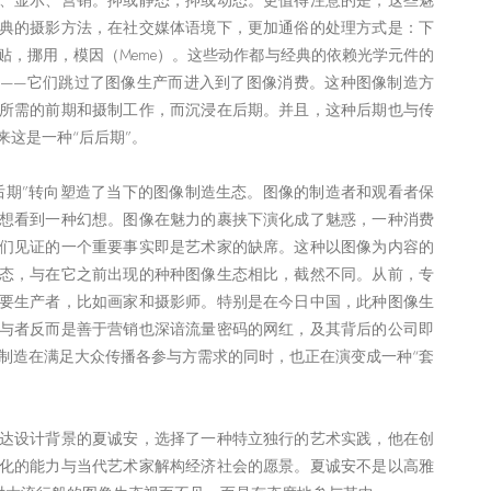
、显示、营销。抑或静态，抑或动态。更值得注意的是，这些魅
典的摄影方法，在社交媒体语境下，更加通俗的处理方式是：下
贴，挪用，模因（Meme）。这些动作都与经典的依赖光学元件的
——它们跳过了图像生产而进入到了图像消费。这种图像制造方
所需的前期和摄制工作，而沉浸在后期。并且，这种后期也与传
来这是一种“后后期”。
后期”转向塑造了当下的图像制造生态。图像的制造者和观看者保
想看到一种幻想。图像在魅力的裹挟下演化成了魅惑，一种消费
们见证的一个重要事实即是艺术家的缺席。这种以图像为内容的
态，与在它之前出现的种种图像生态相比，截然不同。从前，专
要生产者，比如画家和摄影师。特别是在今日中国，此种图像生
与者反而是善于营销也深谙流量密码的网红，及其背后的公司即
像制造在满足大众传播各参与方需求的同时，也正在演变成一种“套
达设计背景的夏诚安，选择了一种特立独行的艺术实践，他在创
化的能力与当代艺术家解构经济社会的愿景。夏诚安不是以高雅