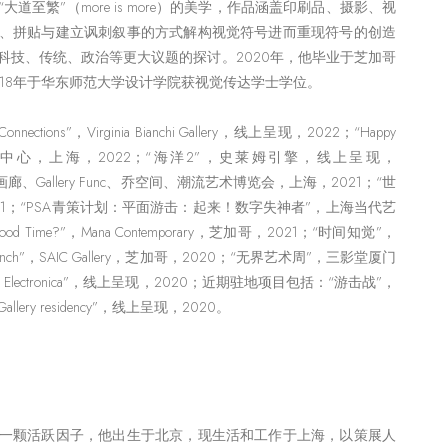
道至繁”（more is more）的美学，作品涵盖印刷品、摄影、视
、拼贴与建立讽刺叙事的方式解构视觉符号进而重现符号的创造
科技、传统、政治等更大议题的探讨。2020年，他毕业于芝加哥
18年于华东师范大学设计学院获视觉传达学士学位。
ns”，Virginia Bianchi Gallery，线上呈现，2022；“Happy
，CCC跨文化中心，上海，2022；“海洋2”，史莱姆引擎，线上呈现，
画廊、Gallery Func、乔空间、潮流艺术博览会，上海，2021；“世
21；“PSA青策计划：平⾯游击：起来！数字失神者”，上海当代艺
ood Time?”，Mana Contemporary，芝加哥，2021；“时间知觉”，
ch”，SAIC Gallery，芝加哥，2020；“⽆界艺术周”，三影堂厦门
Electronica”，线上呈现，2020；近期驻地项目包括：“游击战”，
llery residency”，线上呈现，2020。
一颗活跃因子，他出生于北京，现生活和工作于上海，以策展人