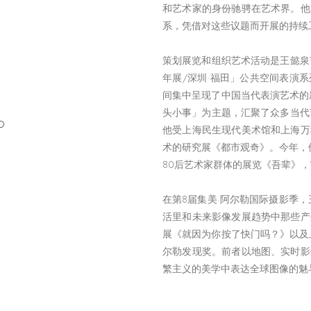
和艺术家的身份驰骋在艺术界。他
系，凭借对这些议题而开展的持续
策划展览和组织艺术活动是王懿泉
年展/深圳·福田」公共空间表演
间集中呈现了中国当代表演艺术的
头小事」为主题，汇聚了众多当代
O
他受上海民生现代美术馆和上海万
术的研究展《都市观奇》。今年，
80后艺术家群体的展览《吾辈》
在第8届集美·阿尔勒国际摄影季，王懿
活里和未来影像发展趋势中那些产
展《就因为你按了快门吗？》以及
尔勒发现奖。前者以地图、实时影
繁主义的美学中表达全球图像的魅