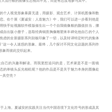
略，选择对大流行般的图像生态视而不见，而是有态度地参与其中。
的个人视觉形象暴露无遗，用摄影、观念艺术、计算机图像和数
恋。在个展《夏诚安：人造魅力》中，我们可以进一步看到他是
用快手短视频软件模版催生出一个个自我镜像般的颜值担当，挪
成自出版小册子，选取经典铜质胸像雕塑来丰碑化他自己的个人
焦虑的全新摄影系列刻板印象了一切，以及转译特定时代的集体
哥”这一令人迷惑的形象。最终，几个探讨不同文化议题的系列作
形象而彼此交织起来。
生自己的兴趣和解读。而我更想追问的是，艺术家是不是一面镜
态的单镜头反光相机呢？他的作品是不是关于魅力本身的图像处
一具空壳？
生活于上海。夏诚安的实践关注当代中国语境下文化符号的形成及其