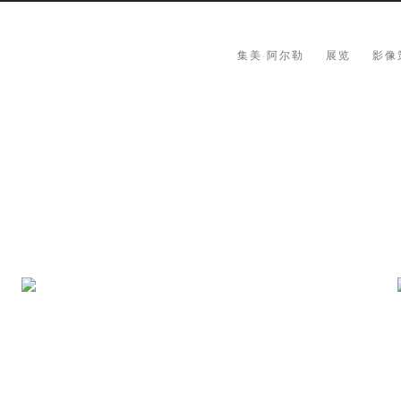
集美·阿尔勒
展览
影像