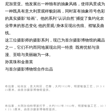
尼加里亚。他发展出一种独有的抽象风格，使得风景成为
一种既具有意大利景观样貌刻画，同时富有抽象符号色彩
的真实摄影“绘画”。他的系列“认识自然”捕捉了集约化农
业带来的形态变化:他的景观/身体呈现出伤痕、褶皱及曲
线。
这三位摄影师的摄影系列，现已为首尔摄影博物馆的藏品
之一，它们不约而同地展现出同一特质: 既将忧郁与浪
漫、至暗与美丽融为一体。
孙英珠和金善英
与首尔摄影博物馆合作出品
布拉塞，站街女，意大利区，巴黎，大约1932年。明胶银版工艺，29.5 X
22厘米。由首尔摄影博物馆提供。
布拉塞，大阿尔伯特帮派打手，大约1931年-1932年。明胶银版工艺，30.1
X 23.3厘米。由首尔摄影博物馆提供。