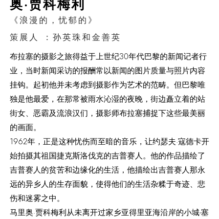
奥·贾科梅利
《浪漫的，忧郁的》
策展人 ：孙英珠和金善英
布拉塞的摄影之旅得益于上世纪30年代巴黎的新闻记者行
业，当时新闻采访的报酬常以新闻的图片质量与照片内容
挂钩。起初他并未考虑到摄影作为艺术的范畴。但巴黎唯
独是他最爱，在那常被雨水沁湿的夜晚，街边矗立着的站
街女、恶霸及流浪汉们，摄影师布拉塞捕捉下这些最美丽
的画面。
1962年，正是这种忧伤而至暗的音乐，让约瑟夫·寇德卡开
始拍摄其祖国捷克斯洛伐克的吉普赛人。他的作品描绘了
吉普赛人的贫苦和边缘化的生活，他描绘出吉普赛人那永
远的异乡人的生存面貌，使得他们的生活杂糅于奇迹、悲
伤和迷雾之中。
马里奥·贾科梅利从未离开过家乡亚得里亚海沿岸的小城-塞