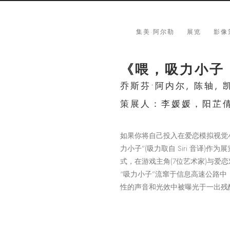
集美·阿尔勒
展览
影像
《喂，吸力小子
乔斯芬•阿内尔, 陈轴, 
策展人：李媛媛，阳芷
如果你将自己投入在爱恋模拟视觉
力小子”(吸力取自 Siri 音译)
式，在游戏主角(7位艺术家)与爱恋
“吸力小子”流窜于信息高速公路
性的声音和光效中被曝光于一出残