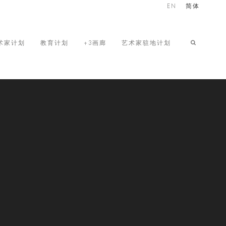
EN
简体
术家计划
教育计划
+3画廊
艺术家驻地计划