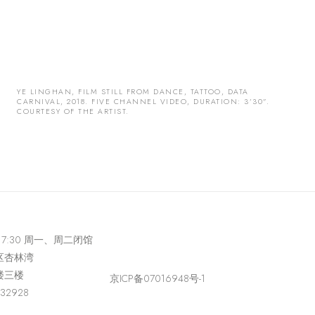
YE LINGHAN, FILM STILL FROM DANCE, TATTOO, DATA
CARNIVAL, 2018. FIVE CHANNEL VIDEO, DURATION: 3’30”.
COURTESY OF THE ARTIST.
-17:30 周一、周二闭馆
区杏林湾
楼三楼
京ICP备07016948号-1
432928