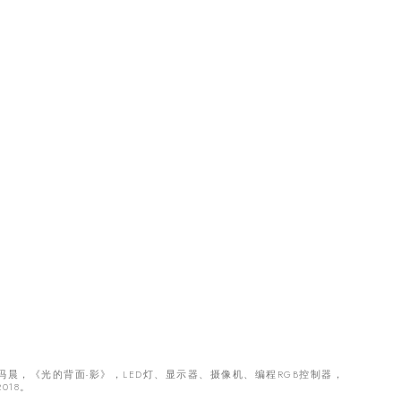
冯晨，《光的背面-影》，LED灯、显示器、摄像机、编程RGB控制器，
2018。