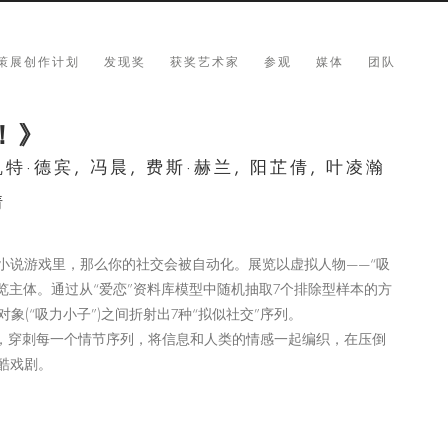
策展创作计划
发现奖
获奖艺术家
参观
媒体
团队
！》
凯特·德宾, 冯晨, 费斯·赫兰, 阳芷倩, 叶凌瀚
倩
小说游戏里，那么你的社交会被自动化。展览以虚拟人物——“吸
作为展览主体。通过从“爱恋”资料库模型中随机抽取7个排除型样本的方
对象(“吸力小子”)之间折射出7种“拟似社交”序列。
中，穿刺每一个情节序列，将信息和人类的情感一起编织，在压倒
酷戏剧。