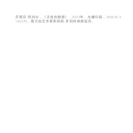
乔斯芬·阿内尔，《天使的翅膀》，2019年。光栅印刷，100CM X
140CM。图片由艺术家和莉莉·罗伯特画廊提供。