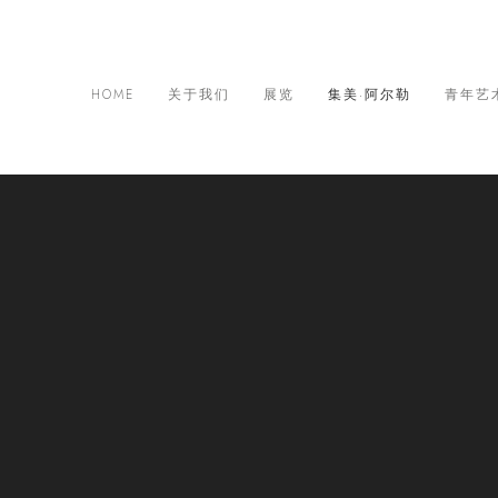
HOME
关于我们
展览
集美·阿尔勒
青年艺
际摄影季