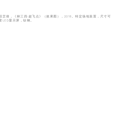
阳芷倩，《林三四-超飞点》（效果图），2018。特定场地装置，尺⼨可
变LED显⽰屏，钛钢。