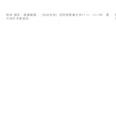
凯特·德宾，视频截图，《你好自拍》迈阿密图像文件#1-10，2015年。图
片由艺术家提供。