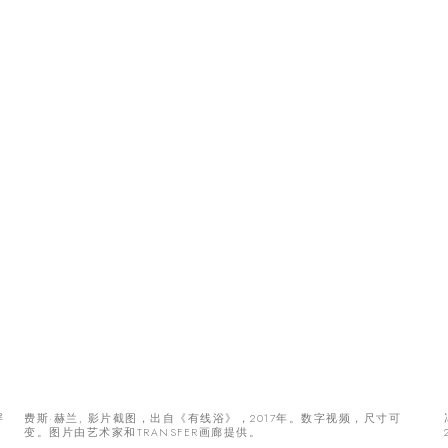
屏
费斯·赫兰, 影片截图，出自《有线浴》，2017年。数字视频，尺寸可
变。图片由艺术家和TRANSFER画廊提供。