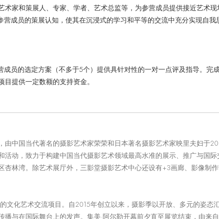
艺术家和策展人、专家、学者、艺术总监等，为参营成员提供接近艺术现
开参营成员的策展认知，使其在沉浸式的学习和平等的交流中充分实现自我
营成员的选定方案（不多于
5
个）提供具针对性的
一对一
点评及指导。
完
项目提供一定数额的支持资金。
，由中国当代著名的摄影艺术家荣荣和日本著名摄影艺术家映里夫妇于20
和活动，致力于构建中国当代摄影艺术领域最高水准的展示、推广与国际
区杏林湾。除艺术展厅外，三影堂摄影艺术中心还设有+3画廊、影像制
的文化艺术交流项目。自2015年创立以来，摄影季以开放、多元的姿
传播与在国际舞台上的发声。集美·阿尔勒开幕前夕直至展览结束，由来