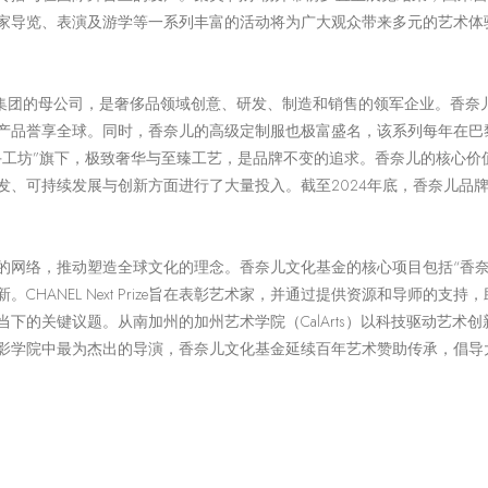
家导览、表演及游学等一系列丰富的活动将为广大观众带来多元的艺术体验
集团的母公司，是奢侈品领域创意、研发、制造和销售的领军企业。香奈
产品誉享全球。同时，香奈儿的高级定制服也极富盛名，该系列每年在巴
手工坊”旗下，极致奢华与至臻工艺，是品牌不变的追求。香奈儿的核心价
发、可持续发展与创新方面进行了大量投入。截至
2024
年底，香奈儿品
的网络，推动塑造全球文化的理念。香奈儿文化基金的核心项目包括
“香
新。
CHANEL Next Prize
旨在表彰艺术家，并通过提供资源和导师的支持，
当下的关键议题。
从南加州的加州艺术学院（
CalArts
）以科技驱动艺术创
影学院中最为杰出的导演，香奈儿文化基金延续百年艺术赞助传承，倡导