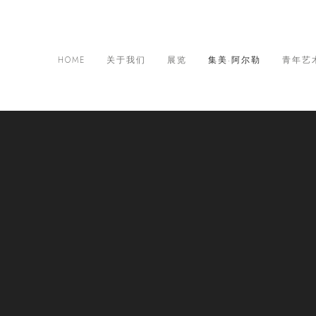
HOME
关于我们
展览
集美·阿尔勒
青年艺
际摄影季