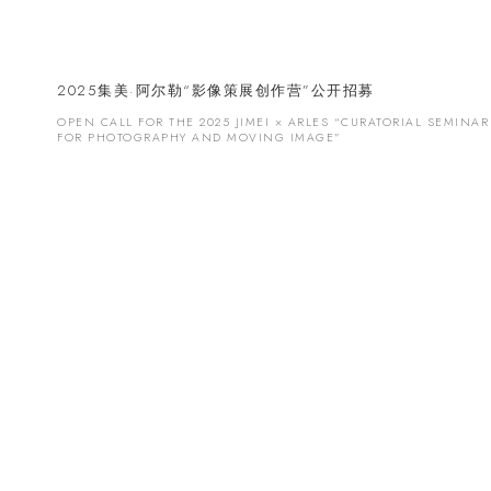
2025集美·阿尔勒“影像策展创作营”
公开招募
OPEN CALL FOR THE 2025 JIMEI × ARLES “CURATORIAL SEMINAR
FOR PHOTOGRAPHY AND MOVING IMAGE”