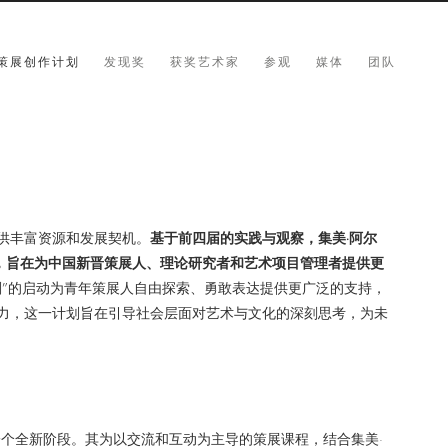
策展创作计划
发现奖
获奖艺术家
参观
媒体
团队
供丰富资源和发展契机。
基于前四届的实践与观察，集美·阿尔
擎”，旨在为中国新晋策展人、理论研究者和艺术项目管理者提供更
划”的启动为青年策展人自由探索、勇敢表达提供更广泛的支持，
力，这一计划旨在引导社会层面对艺术与文化的深刻思考，为未
一个全新阶段。
其
为以交流和互动为主导的策展课程，结合集美·