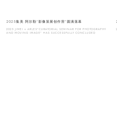
2025集美·阿尔勒“影像策展创作营”圆满落幕
2025 JIMEI × ARLES“CURATORIAL SEMINAR FOR PHOTOGRAPHY
AND MOVING IMAGE” HAS SUCCESSFULLY CONCLUDED