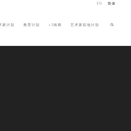
EN
简体
术家计划
教育计划
+3画廊
艺术家驻地计划