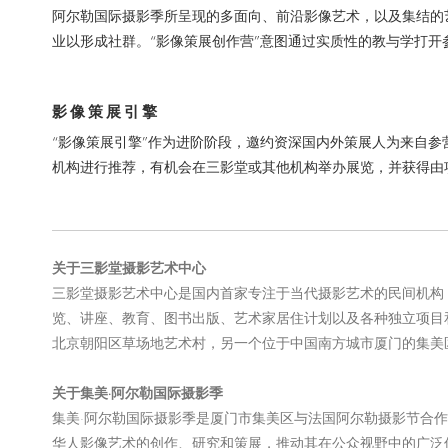
阿尔勒国际摄影季所呈现的多面向、前沿影像艺术，以及集结的
业以形成社群。
“影像策展创作营”意图通过实质性的教与学打
影像策展引擎
“影像策展引擎”作为进阶阶段
，
邀约资深国内外策展人为来自参
机构进行推荐，有机会在三影堂或其他机构举办展览
，并获得由
关于三影堂摄影艺术中心
三影堂摄影艺术中心是国内首家专注于当代摄影艺术的民间机构
览、讲座、教育、图书出版、艺术家居住计划以及各种独立项目
北京朝阳区草场地艺术村，另一个位于中国南方城市厦门的集美
关于集美·阿尔勒国际摄影季
集美·阿尔勒国际摄影季是厦门市集美区与法国阿尔勒摄影节合作
华人影像艺术的创作、研究和策展，推动其在公众视野中的广泛