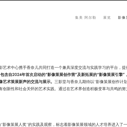
集美·阿尔勒
展览
影像
影艺术中心携手香奈儿共同打造一个兼具深度交流与实践学习的平台，提
”，包含自2024年首次启动的“影像策展创作营”及新拓展的“影像策展引
像艺术策展新声的交流与展示。
三影堂与香奈儿期待以“影像策展创作计
有创新性和社会关怀的艺术实践。通过在艺术界创造积极变革与共鸣的努
尔勒“影像策展人奖”的实践及观察，标志着影像策展领域的人才培养进入了