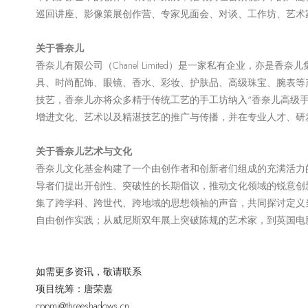
巡回讲座、影像策展创作营、专家见面会、对谈、工作坊、艺术
关于香奈儿
香奈儿有限公司（
Chanel Limited
）是一家私有企业，亦是香奈儿
具、时尚配饰、眼镜、香水、彩妆、护肤品、高级珠宝、腕表等
技艺，香奈儿亦将众多精于传统工艺的手工坊纳入“香奈儿高级
增进文化、艺术以及精湛技艺的推广与传播，并在专业人才、研
关于香奈儿艺术与文化
香奈儿文化基金构建了一个由创作者和创新者们组成的充满活力
导者们提出开创性、突破性的长期倡议，推动文化领域的锐意创
集了跨学科、跨世代、跨地域的思想领袖的声音，共同探讨定义
自由创作实践；从威尼斯双年展上突破陈规的艺术家，到英国电
如需更多资讯，敬请联系
项目统筹：唐荣嘉
cppmi@threeshadows.cn