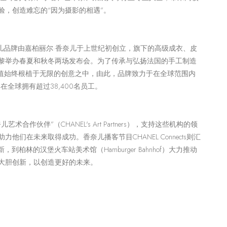
，创造难忘的“因为摄影的相遇”。
儿品牌由嘉柏丽尔·香奈儿于上世纪初创立，旗下的高级成衣、皮
黎举办春夏和秋冬两场发布会。为了传承与弘扬法国的手工制造
值始终根植于无限的创意之中，由此，品牌致力于在全球范围内
牌在全球拥有超过
38,400
名员工。
奈儿艺术合作伙伴”（
CHANEL's Art Partners
），支持这些机构的领
助力他们在未来取得成功。香奈儿播客节目
CHANEL Connects
则汇
新，到柏林的汉堡火车站美术馆（
Hamburger Bahnhof
）大力推动
大胆创新，以创造更好的未来。