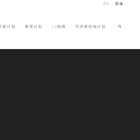
EN
简体
术家计划
教育计划
+3画廊
艺术家驻地计划