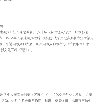
建.
福建画报》社长兼总编辑。 八十年代从“摄影小说“”开始摄影创
表。1986年入福建画报社后，渐渐形成采用纪实风格专注于福建
节、平遥国际摄影大展、凤凰国际摄影节举办《千秋梨园》个
型摄影文化工程《闽江》。
年出版个人纪实摄影集《客家祖地》。2002年至今，发起、组织
”系列活动。先后在龙岩市博物馆、福建土楼博物馆、福州市三坊七