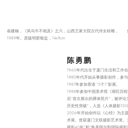
崔建楠，《风马牛不相及》之六，山西王家大院古代侍女砖雕，
1989年。原版明胶银盐，14x9cm
陈勇鹏
1960年代出生于厦门生活和工作
1980年代开始从事摄影创作，参
1987年参加香港 “5个1”影展。
1988年参加中国美术馆《艰巨
后“首次展出的裸体照片”，被评
历史性突破”，入选《人体摄影15
2006年开始创作以《心经》为
术展。曾获厦门文联摄影艺术奖。20
摄影40年”和“集美阿尔勒国际摄影