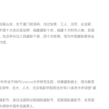
祖籍山东、生于厦门鼓浪屿。当过知青、工人、法官、企业家、
中国十大杰出策划师、福建摄影十杰，福建十大时尚人物，首届
，先后举办过八回摄影个展，四十次联展。现为中国摄影家协会
代理。
2年毕业于纽约Syracuse大学研究生院，传播摄影硕士。现为教育
在清华、北大、人大、北京电影学院和北外等20多所大学讲授“摄
摄影节。曾任法国阿尔勒国际摄影节、尼斯国际摄影节、吴哥国
大师班中国学员推荐人。