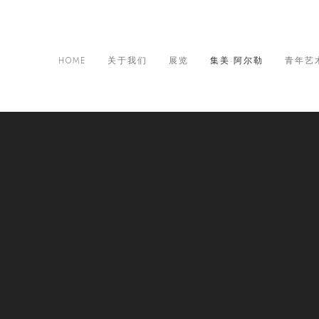
HOME
关于我们
展览
集美·阿尔勒
青年艺
际摄影季