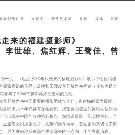
策展创作计划
发现奖
获奖艺术家
参观
媒体
团队
代走来的福建摄影师》
、李世雄、焦红辉、王鹭佳、曾
要的一页。《起点-从80年代走来的福建摄影师》展示了七位福建
有探索意识的作品，反映和回顾改革开放之初福建（其实也是全
全程参与了80年代摄影界浓墨重彩的活动。
革开放之初中国重要的摄影团体“5个1”，崔建楠的观念摄影，
影反映出八十年代具有探索意识、渴望自由表达的摄影人创作状
十年出现在中国的各种摄影形态，如报道摄影、纪实性摄影、当
，且全部采用原版照片、文献和原作展示，旨在更为真切地了解
息，更为准确地反映那个逐渐远去的业态和十年的发展历程。