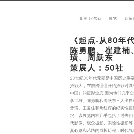
集美·阿尔勒
展览
影像
《起点-从80年
陈勇鹏、崔建楠
璜、周跃东
策展人：50社
20世纪80年代无疑是中国历史重
摄影人，在懵懵懂懂开始摄影时具
中国）的摄影业态,因为他们几乎
李世雄、陈勇鹏和周跃东三人出自改
曾璜、王鹭佳和焦红辉的纪实性摄
况。该展览内容几乎包括了过去四
代影像、观念摄影、实验性摄影等
其心路和艺路的成长历程，时代气