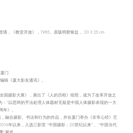
曾璜，《教堂开放》，
1985
。原版明胶银盐，
20 X 25 cm
在厦门
与编辑《厦大影友通讯》。
历程全国摄影大展》，展出了《人的历程》组照，成为了改革开放之
论为：“以思辩的手法处理人体题材无疑是中国人体摄影表现的一大
0周年》。
主题，融合摄影、书法和行为的作品，并在厦门举办《非常心经》艺
16年以来，入选三影堂 “中国摄影：20世纪以来” 、“中国当代
季”展览。