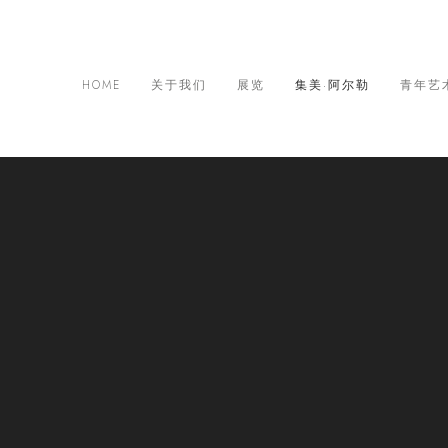
HOME
关于我们
展览
集美·阿尔勒
青年艺
际摄影季