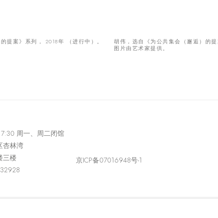
提案》系列， 2018年 （进行中）。
胡伟，选自《为公共集会（邂逅）的提案
图片由艺术家提供。
-17:30 周一、周二闭馆
区杏林湾
楼三楼
京ICP备07016948号-1
432928