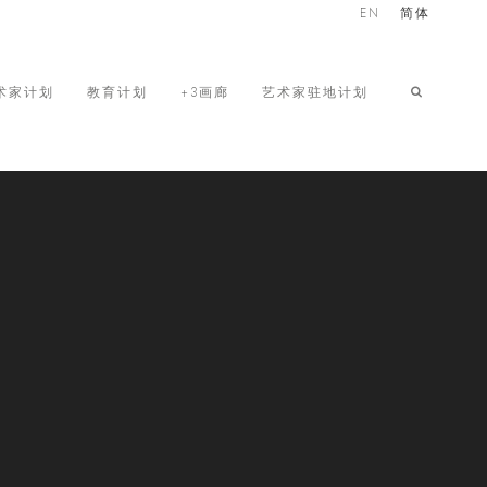
EN
简体
术家计划
教育计划
+3画廊
艺术家驻地计划