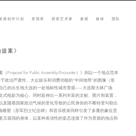
策展创作计划
发现奖
获奖艺术家
参观
媒体
团队
的提案》
al for Public Assembly/Encounter）》则以一个地点范本
介于政治严肃性、大众娱乐和消费功能的“中间地带”的图像（形
自己的出生地大连的一处地标性城市景观——大连斯大林广场
文式电影为核心、同时延伸出一系列丰富的文献、图片和装置，
以及随着国家政治气候的变化导致的公民身份的不断转变勾勒出
广场雕塑（苏军烈士纪念碑）和音乐喷泉同样引发了多重的象征意
老又倔强的身体，以某种表演性的姿态连接了作为景观的地点和