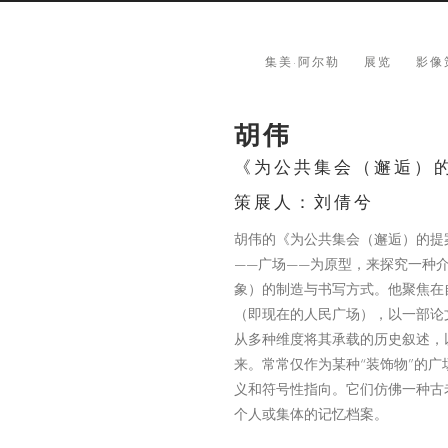
集美·阿尔勒
展览
影像
胡伟
《为公共集会（邂逅）
策展人：刘倩兮
胡伟的《为公共集会（邂逅）的提案（Propos
——广场——为原型，来探究一种
象）的制造与书写方式。他聚焦在
（即现在的人民广场），以一部论
从多种维度将其承载的历史叙述，
来。常常仅作为某种“装饰物”的
义和符号性指向。它们仿佛一种古
个人或集体的记忆档案。