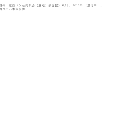
胡伟，选自《为公共集会（邂逅）的提案》系列， 2018年 （进行中）。
图片由艺术家提供。