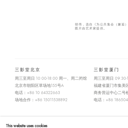
胡伟，选自《为公共集会（邂逅）的
图片由艺术家提供。
三影堂北京
三影堂厦门
周三至周日 10:00-18:00 周一、周二闭馆
周三至周日
09:30
北京市朝阳区草场地
155
号
A
福建省厦门市集美
电话：
+86 10 64322663
商务营运中心二号
场地合作：+86 15011538892
电话：
+86 18650
版权 2026 THREE SHADOWS
This website uses cookies
Manage cookies
网页支持 ARTLOGIC