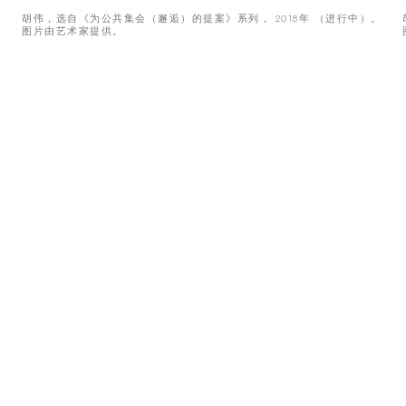
。
胡伟，选自《为公共集会（邂逅）的提案》系列， 2018年 （进行中）。
图片由艺术家提供。