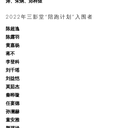
涛、朱炯、郑梓煜
2022年三影堂“陪跑计划”入围者
陈超逸
陈露羽
黄嘉杨
蒋不
李登科
刘千瑶
刘益恺
莫茹杰
秦晔璇
任宴德
孙澜赫
童安雅