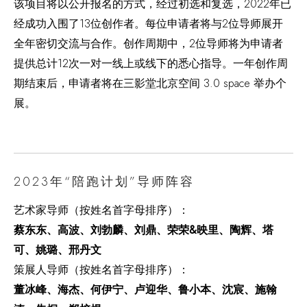
该项目将以公开报名的方式，经过初选和复选，2022年已
经成功入围了13位创作者。每位申请者将与2位导师展开
全年密切交流与合作。创作周期中，2位导师将为申请者
提供总计12次一对一线上或线下的悉心指导。一年创作周
期结束后，申请者将在三影堂北京空间 3.0 space 举办个
展。
2023年“陪跑计划”导师阵容
艺术家导师（按姓名首字母排序）：
蔡东东、高波、刘勃麟、刘鼎、荣荣&映里、陶辉、塔
可、姚璐、邢丹文
策展人导师（按姓名首字母排序）：
董冰峰、海杰、何伊宁、卢迎华、鲁小本、沈宸、施翰