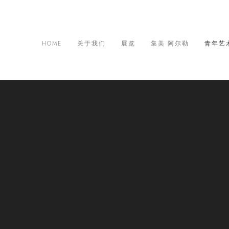
HOME
关于我们
展览
集美·阿尔勒
青年艺