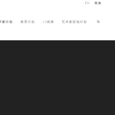
EN
简体
术家计划
教育计划
+3画廊
艺术家驻地计划