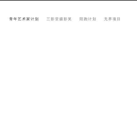
青年艺术家计划
三影堂摄影奖
陪跑计划
无界项目