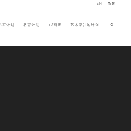
EN
简体
术家计划
教育计划
+3画廊
艺术家驻地计划