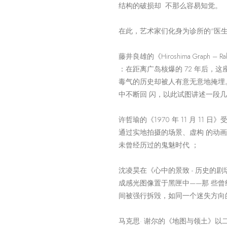
结构的破损却 不那么容易知觉。
在此，艺术家们化身为诊所的“医生
藤井良雄的《Hiroshima Graph – R
：在距离广岛核爆的 72 年后，
毒气的历史却被人有意无意地掩埋
中不断回 闪，以此试图讲述一段几
许哲瑜的《1970 年 11 月 11
通过实地拍摄的场景、虚构 的动画
未曾经历过的鬼魅时代 ；
沈凌昊在《心中的景致 - 历史的
成感光图像置于黑匣中——那 些
间被强行拆毁，如同一个迷失方向的
马克思· 谢尔的《地图与领土》以二