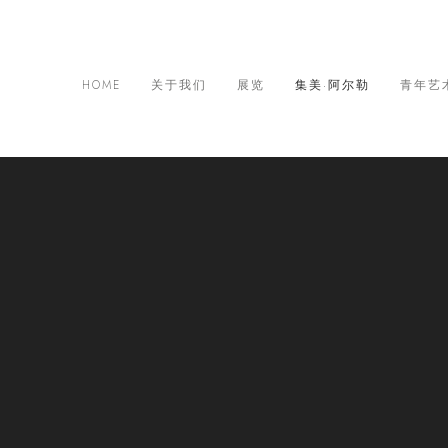
HOME
关于我们
展览
集美·阿尔勒
青年艺
际摄影季