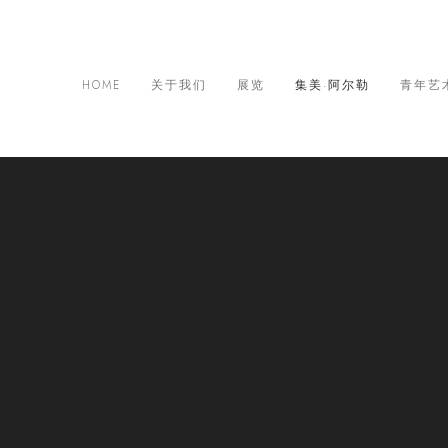
HOME
关于我们
展览
集美·阿尔勒
青年艺
际摄影季