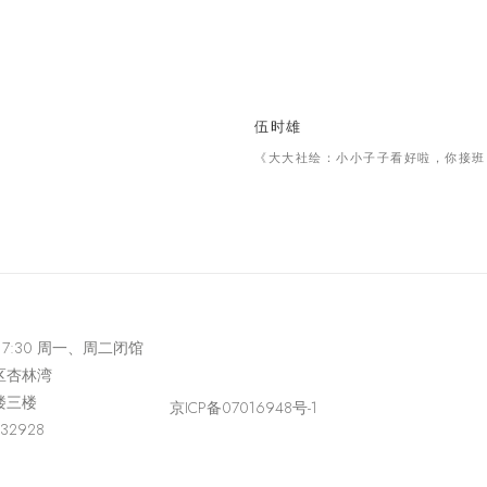
伍时雄
《⼤大社绘：⼩小⼦子看好啦，你接班
-17:30 周一、周二闭馆
区杏林湾
楼三楼
京ICP备07016948号-1
432928