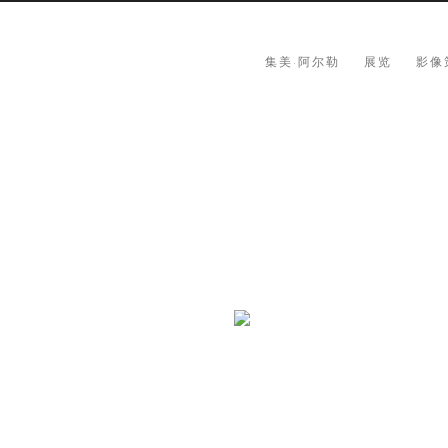
集美·阿尔勒
展览
影像