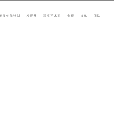
策展创作计划
发现奖
获奖艺术家
参观
媒体
团队