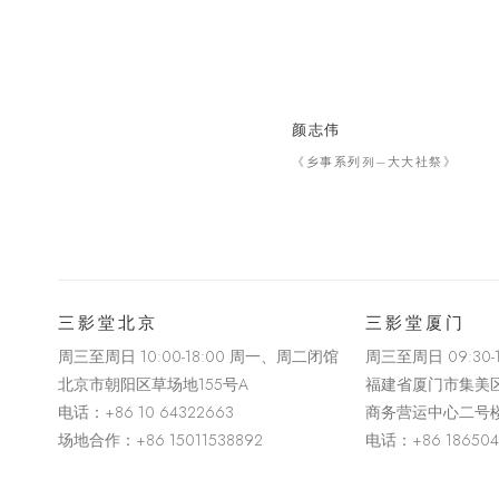
颜志伟
《乡事系列列—⼤大社祭》
三影堂北京
三影堂厦门
周三至周日 10:00-18:00 周一、周二闭馆
周三至周日
09:30
北京市朝阳区草场地
155
号
A
福建省厦门市集美
电话：
+86 10 64322663
商务营运中心二号
场地合作：+86 15011538892
电话：
+86 18650