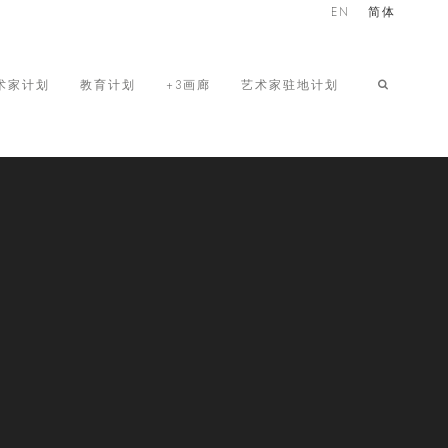
EN
简体
术家计划
教育计划
+3画廊
艺术家驻地计划