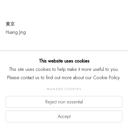
黄京
Huang Jing
This website uses cookies
三影堂北京
This site uses cookies to help make it more useful to you.
周三至周日 10:00-18:00 周一、周二闭馆
Please contact us to find out more about our Cookie Policy.
北京市朝阳区草场地
155
号
A
电话：
+86 10 64322663
MANAGE COOKIES
场地合作：+86 15011538892
Reject non essential
三影堂厦门
Accept
周三至周日
09:30-17:30 周一、周二闭馆
福建省厦门市集美区杏林湾