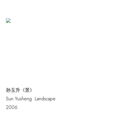
孙玉升《景》
Sun Yusheng
Landscape
2006