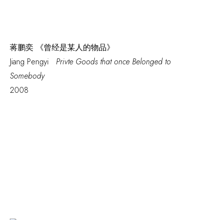
蒋鹏奕 《曾经是某人的物品》
Jiang Pengyi
Privte Goods that once Belonged to
Somebody
2008