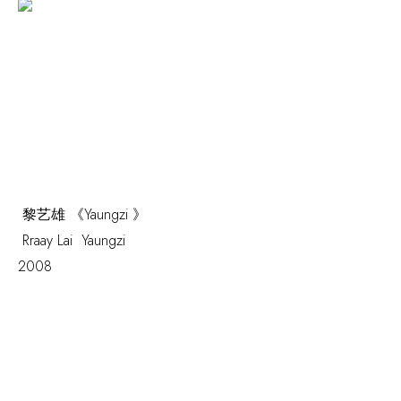
黎艺雄 《Yaungzi 》
Rraay Lai
Yaungzi
2008