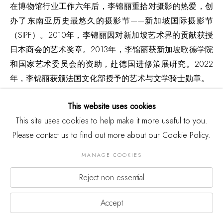
在博物馆行业工作六年后，李锦丽重拾对摄影的热爱，创
办了东南亚历史最悠久的摄影节——新加坡国际摄影节
（SIPF）。2010年，李锦丽因对新加坡艺术界的贡献获授
日本商会的艺术奖章。2013年，李锦丽获新加坡歌德学院
和国家艺术委员会的资助，赴德国进修策展研究。2022
年，李锦丽获颁法国文化部授予的艺术与文学骑士勋章。
This website uses cookies
自2013年起，新加坡国家艺术委员会开始资助新加坡国际
This site uses cookies to help make it more useful to you.
摄影节，以进一步发展本国公共摄影教育。2014年，李锦
Please contact us to find out more about our Cookie Policy.
丽和团队建立了DECK摄影画廊，该中心专注于摄影艺术，
以社区为核心全年推行摄影策展活动和摄影师驻地计划。
MANAGE COOKIES
DECK因其创新的建筑设计和艺术的场地塑造荣获2015年
Reject non essential
新加坡总统设计奖。此外，作为展出新加坡摄影艺术的专
用场地，自2016年起，DECK成为了新加坡国家艺术委员
Accept
会（NAC）主要企业资助计划的受益机构。