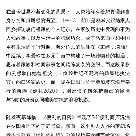
在当今世界不断变化的背景下，人类始终有着想要理解自
身存在和归属感的渴望。《
WHO |
胡
》是林威义跟随家人
回乡探访厦门祖籍的个人记录。在家族历史中发现的不为
人知故事，以及生活中的机缘巧合，成了马来西亚和中国
乡村生活的平行对照。海外侨民的生涯在《束缚，汹涌》
中延续，李爱玲在多元宇宙中构建了一场跨物种的相遇，
思考着家族和档案叙事之间错综复杂的交织，而这段录影
的灵感取自她曾祖父（一位
19
世纪圣诞岛的殖民地执法
官）的口述家族史。而一场
在
日出时分于新加坡东海岸举
行的海滩《婚礼
2
020
》，则反映了诺尔把自己的憧憬
与“她”的身份认同唯美交织的浪漫投影。
随着夜幕降临，《
便利的日落
》呈现了
7-
11
便利
商店沉浸
在夕阳余晖下的宁静景象。然而，这个引人入胜的梦幻场
景很快就被《
便利的劫持
》中的现场实录细节给侵蚀。然