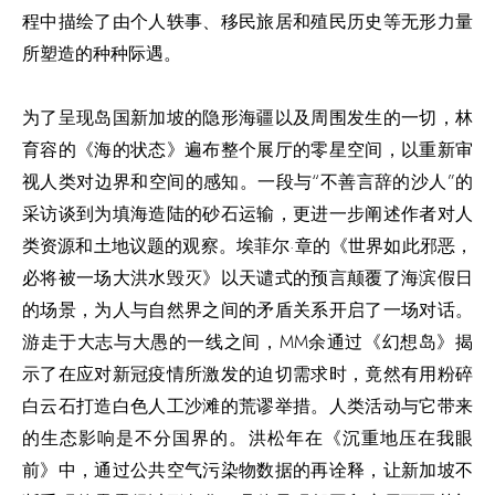
程中描绘了由个人轶事、移民旅居和殖民历史等无形力量
所塑造的种种际遇。
为了呈现岛国新加坡的隐形海疆以及周围发生的一切，林
育容
的
《海的状态》遍布整个
展厅
的零星空间，以重新审
视人
类
对边界和空间的感知。一段与“不善言辞的沙人”
的
采访
谈到为填海造陆的砂石运输
，
更进一步阐述作者对人
类资源和土地议题的观察。埃菲尔·章的《世界如此邪恶，
必将被一场大洪水毁灭》以
天谴式的预言颠覆
了海滨假日
的场景，为人与自然界之间的矛盾关系开启了一场对话。
游走于大志与大愚的一线之间，
MM
余通过《幻想岛》揭
示了在应对
新冠疫情所激发的
迫切需求时，竟然有用粉碎
白云石打造白色人工沙滩的荒谬举措。人类活动与它带来
的生态影响是不分国界的。洪松年在《沉重地压在我眼
前》中，通过公共空气污染物数据的再诠释
，让
新加坡不