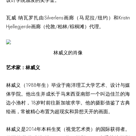
设计学院颁发的奖学金。
瓦威·纳瓦罗扎由Silverlens画廊（马尼拉/纽约）和Kristin
Hjellegjerde画廊（伦敦/柏林/棕榈滩）代理。
林威义的肖像
艺术家：林威义
林威义（1988年生）毕业于南洋理工大学艺术、设计与媒
体学院。他出生并成长于马来西亚南部一个叫边佳兰的海
边小渔村，18岁时前往新加坡求学。他的摄影借鉴了古典
绘画，常被精心布置为超现实和异想天开的画面。
林威义是2014年本科生奖（视觉艺术类）的国际获得者。