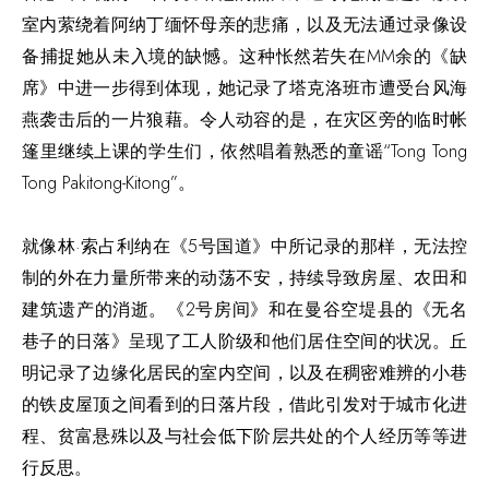
室内萦绕着阿纳丁缅怀母亲的悲痛，以及无法通过录像设
备捕捉她从未入境的缺憾。这种怅然若失在
MM
余的《缺
席》中进一步得到体现，她记录了塔克洛班市遭受台风海
燕袭击后的一片狼藉。令人动容的是，在灾区旁的临时帐
篷里继续上课的学生们，依然唱着熟悉的童谣“
Tong Tong
Tong Pakitong-Kitong
”。
就像林·索占利纳在《
5
号国道》中所记录的那样，无法控
制的外在力量所带来的动荡不安，持续导致房屋、农田和
建筑遗产的消逝。《
2
号房间》和在曼谷空堤县的《无名
巷子的日落》呈现了工人阶级和他们居住空间的状况。丘
明记录了边缘化居民的室内空间，以及在稠密难辨的小巷
的铁皮屋顶之间看到的日落片段，借此引发对于城市化进
程、贫富悬殊以及与社会低下阶层共处的个人经历等等进
行反思。