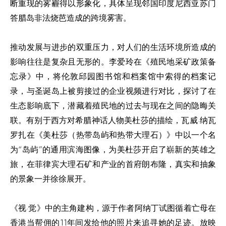
断重现的雾霾得以形象化，具体呈现邻国印度尼西亚苏门
答腊岛非法烧芭造成的跨境雾害。
推动发展与进步的双重压力，对人们
的
生活环境所造成的
影响往往是复杂且无形的。李爱玲在《殖民地采矿政策备
忘录》中，将伦敦
邱园
图书馆和档案馆中索得的档案记
录，与圣诞岛上被剪接过的企业视频进行对比，探讨了在
生态影响底下，潜藏着殖民地的过去与现在之间的隐晦关
联。有别于西方对希腊神话人物美杜莎的描绘，瓦威·纳瓦
罗扎在《美杜莎（热带岛屿和热带大理石）》中以一个名
为“岛屿”的通用滨海图像，为美杜莎开启了崭新的英雄之
旅，在菲律宾大理石矿和产业的首府朗布隆，真实和抽象
的景象一并徐徐展开。
《视·觉》中的主角建构，源于作者阿纳丁试图循着亡母在
香港当帮佣的
11
年间发给他的照片来追寻她的足迹。放映