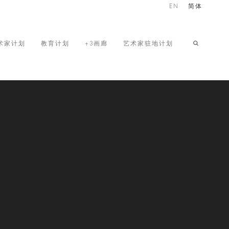
EN
简体
术家计划
教育计划
+3画廊
艺术家驻地计划