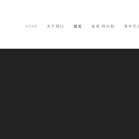
HOME
关于我们
展览
集美·阿尔勒
青年艺