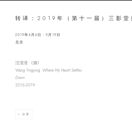
转译：2019年（第十一届）三影
2019年4月6日 - 5月19日
北京
汪滢滢 《洄》
Open a lar
Wang Yingying
Where My Heart Settles
Down
2016-2019
分享