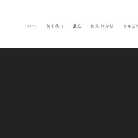
HOME
关于我们
展览
集美·阿尔勒
青年艺