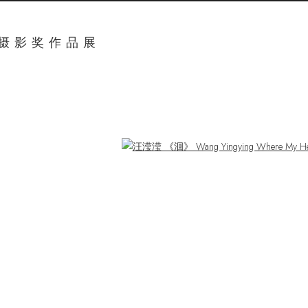
堂摄影奖作品展
ger version of the following image in a popup: