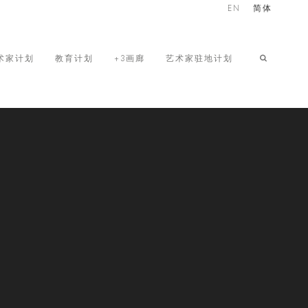
EN
简体
术家计划
教育计划
+3画廊
艺术家驻地计划