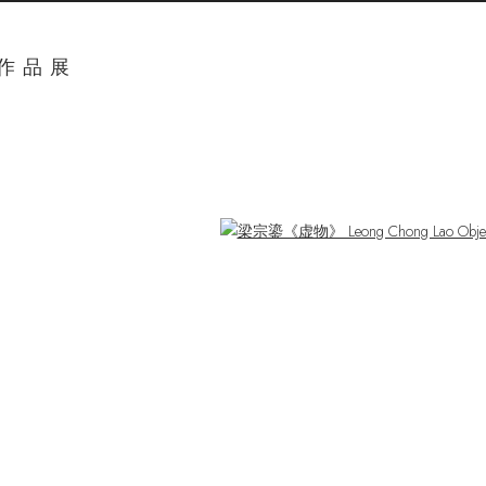
奖作品展
ger version of the following image in a popup: