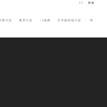
EN
简体
术家计划
教育计划
+3画廊
艺术家驻地计划