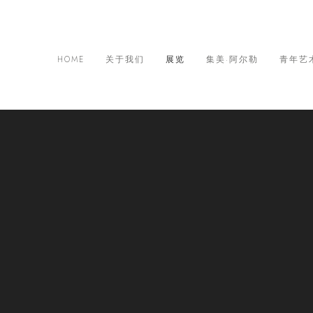
HOME
关于我们
展览
集美·阿尔勒
青年艺