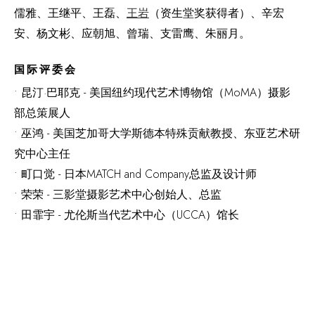
儒雅、王继平、王磊、
王岩
（资生堂奖获得者）、辛宏
安、杨文彬、应朝旭、曾瑞、支雷鹰、朱丽月。
国际评委会
• 昆汀·巴耶克 - 美国纽约现代艺术博物馆（MoMA）摄影
部总策展人
• 巫鸿 - 美国芝加哥大学斯德本特殊贡献教授、东亚艺术研
究中心主任
•
町口觉 -
日本MATCH and Company总监及设计师
• 荣荣 - 三影堂摄影艺术中心创始人、总监
• 田霏宇 - 尤伦斯当代艺术中心（UCCA）馆长