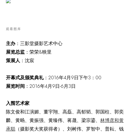
观看图库
主办
：三影堂摄影艺术中心
展览总监
：荣荣&映里
策展人
：沈宸
开幕式及颁奖典礼
：2016年4月9日下午3：00
展览时间
：2016年4月9日-6月3日
入围艺术家
陈文俊和江演媚、董宇翔、高磊、高郁韬、郭国柱、郭奕
麟、黄旸、黄振强、黄臻伟、蒋晟、梁宗鎏、
林博彦和黄
承聪
（摄影奖大奖获得者）、刘树伟、罗智中、普耘、钱