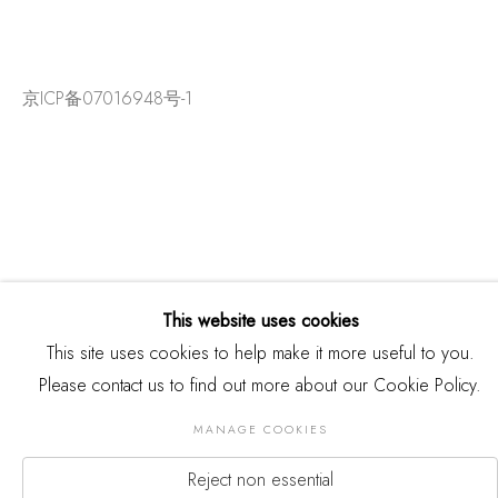
京ICP备07016948号-1
This website uses cookies
This site uses cookies to help make it more useful to you.
Please contact us to find out more about our Cookie Policy.
版权 2026 THREE SHADOWS
Manage cookies
MANAGE COOKIES
网页支持 ARTLOGIC
Reject non essential