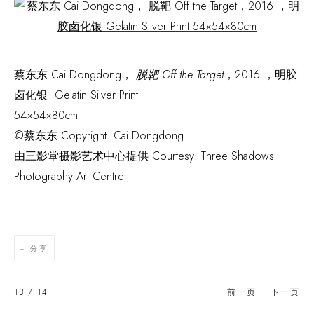
Open a larger version of the following image in a popup:
蔡东东 Cai Dongdong，
脱靶 Off the Target
，2016 ，明胶
卤化银 Gelatin Silver Print
54×54×80cm
©蔡东东 Copyright: Cai Dongdong
由三影堂摄影艺术中心提供 Courtesy: Three Shadows
Photography Art Centre
分享
13
/ 14
前一页
下一页