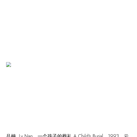
吕楠 Lv Nan，
一个孩子的葬礼 A Child's Burial
，1993，云