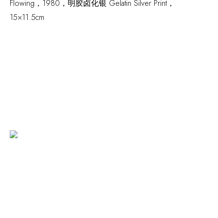
Flowing
，1980，明胶卤化银 Gelatin Silver Print，
15×11.5cm