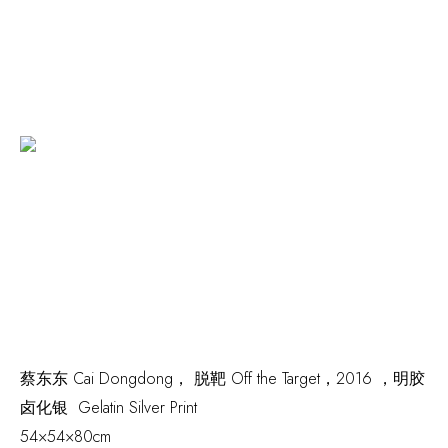
蔡东东 Cai Dongdong，
脱靶 Off the Target
，2016 ，明胶
卤化银 Gelatin Silver Print
54×54×80cm