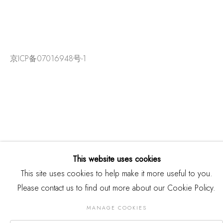
京ICP备07016948号-1
This website uses cookies
This site uses cookies to help make it more useful to you.
Please contact us to find out more about our Cookie Policy.
版权 2026 THREE SHADOWS
Manage cookies
MANAGE COOKIES
网页支持 ARTLOGIC