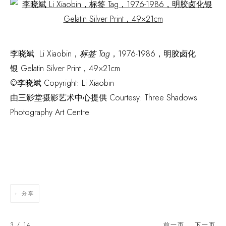
Open a larger version of the following image in a popup:
李晓斌 Li Xiaobin，
标签 Tag
，1976-1986，明胶卤化
银 Gelatin Silver Print，49×21cm
©李晓斌 Copyright: Li Xiaobin
由三影堂摄影艺术中心提供 Courtesy: Three Shadows
Photography Art Centre
分享
3
/ 14
前一页
下一页