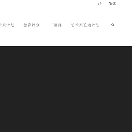
EN
简体
术家计划
教育计划
+3画廊
艺术家驻地计划