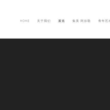
HOME
关于我们
展览
集美·阿尔勒
青年艺