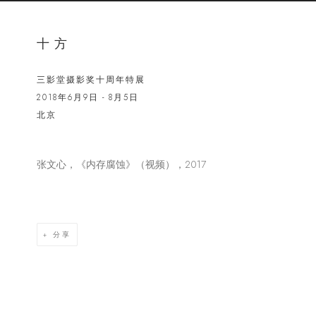
十方
三影堂摄影奖十周年特展
2018年6月9日 - 8月5日
北京
张文心，《内存腐蚀》（视频），2017
Open a lar
分享