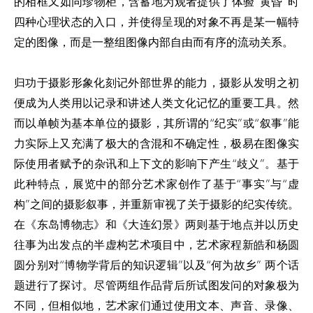
的相框又如同珍物柜，含蓄地为观者提供了体验“黄昏”时
四种心理状态的入口，并使得呈现的对象不再是某一幅特
定的图像，而是一整组图像内部自由而有序的流动关系。
归功于摄影形象化刻记外部世界的能力，摄影从发明之初
便成为人类用以记录和讲述人类文化记忆的重要工具。然
而以单帧为基本单位的摄影，其所谓的“纪实”或“叙事”能
力实际上又充满了极大的含混和不确定性，极易在图像实
际使用者赋予的杂讯和上下文的影响下产生“歧义”。基于
此种特点，展览中的部分艺术家创作了基于“事实”与“虚
构”之间的摄影叙事，并重新审视了关于摄影的纪实传统。
在《东岛博物志》和《大连幻景》两则基于地点并以历史
往事为出发点的半虚构艺术项目中，艺术家程新皓和杨圆
圆分别对“博物学背后的知识逻辑”以及“何为故乡” 两个话
题进行了探讨。尽管两组作品背后所试图发问的对象极为
不同，但相似地，艺术家们通过使用文本、声音、录像、