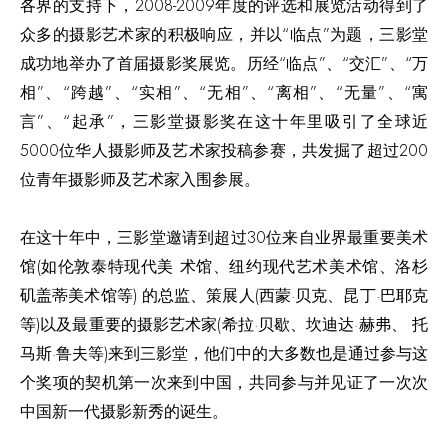
各界的支持下，2008-2009年度的评选和展览活动得到了
众多的摄影艺术家的积极响应，并以“临点”为题，三影堂
成功地举办了首届摄影奖展览。历经“临点”、“交汇”、“万
相”、“跨越”、“实相”、“无相”、“离相”、“无量”、“寓
言”、“起承”，
三影堂摄影奖在这十年里吸引了全球近
5000位华人摄影师及艺术家投稿参赛，共发掘了超过200
位青年摄影师及艺术家入围参展。
在这十年中，三影堂邀请到超过30位来自业界最重要美术
馆(如伦敦泰特现代美 术馆、纽约现代艺术美术馆、洛杉
矶盖蒂美术馆等) 的总监、策展人(西蒙·贝克、昆丁·巴耶克
等)以及最重要的摄影艺术家(希拉·贝歇、坎迪达·赫弗、 托
马斯·鲁夫等)来到三影堂，他们中的大多数也是通过参与这
个奖项的契机第一次来到中国，共同参与并见证了一次次
中国新一代摄影新秀的诞生。