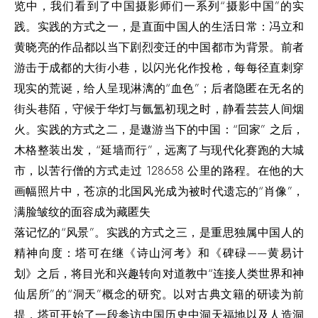
览中，我们看到了中国摄影师们一系列“摄影中国”的实
践。实践的方式之一，是直面中国人的生活日常：冯立和
黄晓亮的作品都以当下剧烈变迁的中国都市为背景。前者
游击于成都的大街小巷，以闪光化作投枪，每每径直刺穿
现实的荒诞，给人呈现淋漓的“血色”；后者隐匿在无名的
街头巷陌，守候于华灯与氤氲初现之时，静看芸芸人间烟
火。实践的方式之二，是遨游当下的中国：“回家” 之后，
木格整装出发，“延墙而行”，远离了与现代化赛跑的大城
市，以苦行僧的方式走过 128658 公里的路程。在他的大
画幅照片中，苍凉的北国风光成为被时代遗忘的“肖像”，
满脸皱纹的面容成为藏匿失
落记忆的“风景”。实践的方式之三，是重思独属中国人的
精神向度：塔可在继《诗山河考》和《碑碌——黄易计
划》之后，将目光和兴趣转向对道教中“连接人类世界和神
仙居所”的“洞天”概念的研究。以对古典文籍的研读为前
提，塔可开始了一段参访中国历史中洞天福地以及人造洞