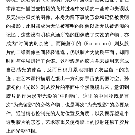
术家在扫描过去拍摄的底片过程中发现的一些冲印失误以
及无法被归类的图像。本身为留下事物形象和记忆被发明
的摄影，此时却成为无法被辨明的图像以及无法被追溯的
记忆，这些没有明确意涵所指的图像成了失效的产物，亦
成为“时间的剩余物”。而陈萧伊的《Recurrence》则从胶
片的二维图像空间轻轻逃逸，仍以胶片为物质平面，却同
时间与尘埃进行了合谋。这些漆黑的胶片并未被用来完成
自己感光的使命，反而日积月累地拥抱了灰尘留下的痕
迹，在艺术家扫描后点缀出一方幻如宇宙的真假时空。孙
彦初的《光影》则从胶片的平面中全然跳脱出来，意识到
胶片是作为形塑光影的“中间物”。这里的中间物既是首
次“为光留影”的必然产物，也是再次“为光投影”的必要条
件。通过精心控制光的入射位置及角度，以及摆弄塑造半
透明胶片的形态，艺术家重又使得墙上的投射还原了胶片
上的光影印相。