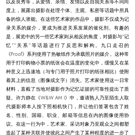
以及良秀等，从爱情、亲情、友情以及自我关系等不同向
度上，展露出摄影在处理个体、主观、私密等话题中所具
备的惊人潜能。在这些艺术家的作品中，摄影不仅成为记
录关系的媒介，更成为推进关系发展的催化剂。有趣的
是，展览中的另一些艺术家则从相反的角度，对摄影与“记
忆”“关系”等话题进行了反思和解构。九口走召的
《Proof》系列使用了热敏纸作为承载照片的媒介。这种常
用于打印购物小票的纸张会在温度的变化中，缓慢又在某
种意义上迅速地（与专门用于照片打印的纸张相比）使附
着其上的信息（图像或文字）消失。艺术家使用这一日常
材料，直截了当地对摄影作为记忆证据的可靠性提出了质
疑。许力静在《W&W AM I》中，邀请熟人乃至陌生人取
代摄影师本人按下照相机快门，并让他们签署包含了姓
名、性别、国籍、职业、邮箱等信息在内的图像使用协
议。在这一行为中，艺术家、采访对象乃至观众之间都塑
造起了某种关联并使彼此之间产生了某种程度的进一步了