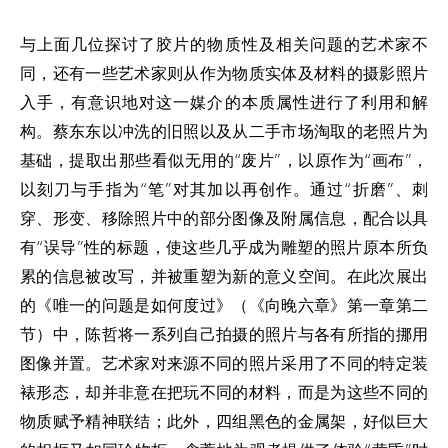
与上面几位探讨了胶片的物质性及相关问题的艺术家不
同，还有一些艺术家则从作为物质实体及材料的摄影照片
入手，有意识地对这一媒介的本质属性进行了利用和解
构。蔡东东以冲洗的旧照以及从二手市场淘取的老照片为
基础，提取出那些看似无用的“废片”，以原作为“画布”，
以刻刀与手指为“笔”对其加以再创作。通过“折磨”、刺
穿、形变、移除照片中的部分图像及附属信息，配合以具
有“误导”性的标题，使这些几乎成为雕塑的照片原本所负
累的信息被改写，并被重塑为新的意义空间。在此次展出
的《唯一的问题是如何度过》（《向晚六章》第一章第二
节）中，陈哲将一系列自己拍摄的照片与各有所指的挪用
图像并置。艺术家对来源不同的照片采用了不同的特定装
裱形态，却并非意在把玩不同的材料，而是为这些不同的
物质赋予精神联结；此外，四组黑色的金属架，好似巨大