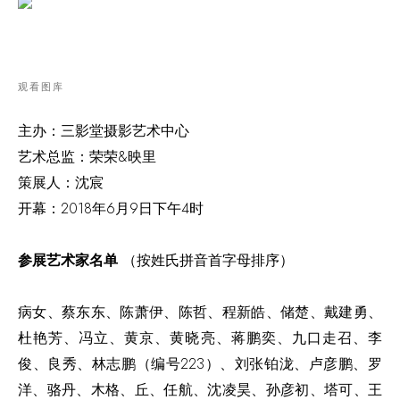
观看图库
主办：三影堂摄影艺术中心
艺术总监：荣荣&映里
策展人：沈宸
开幕：2018年6月9日下午4时
参展艺术家名单
（按姓氏拼音首字母排序）
病女、蔡东东、陈萧伊、陈哲、程新皓、储楚、戴建勇、
杜艳芳、冯立、黄京、黄晓亮、蒋鹏奕、九口走召、李
俊、良秀、林志鹏（编号223）、刘张铂泷、卢彦鹏、罗
洋、骆丹、木格、丘、任航、沈凌昊、孙彦初、塔可、王