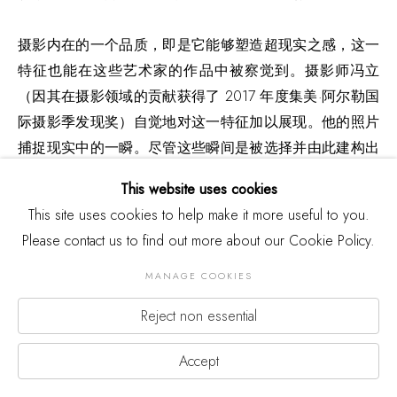
摄影内在的一个品质，即是它能够塑造超现实之感，这一
特征也能在这些艺术家的作品中被察觉到。摄影师冯立
（因其在摄影领域的贡献获得了 2017 年度集美·阿尔勒国
际摄影季发现奖）自觉地对这一特征加以展现。他的照片
捕捉现实中的一瞬。尽管这些瞬间是被选择并由此建构出
来的，但也仍直接指涉一个具体直接的情境——尽管这些
This website uses cookies
场景被转化为凝结在时间中的某种诡异和出人意表的东
This site uses cookies to help make it more useful to you.
西。我们可以说，冯立发掘了现实中诡谲的一面。这一现
Please contact us to find out more about our Cookie Policy.
实每天与我们狭路相逢，却只有摄影能令其显现至此，让
我们停下片刻，思忖图像是否真实，而生活又为何如此奇
MANAGE COOKIES
异。最终，摄影师让我们从此下意识地以不同的目光看待
Reject non essential
现实。“我唯一能告诉大家的就是我的疑问。”冯立说，“很
多时候我不过是一个提问者，面对眼前所发生的一切用一
Accept
个问题来回答又一个问题。答案，其实永远都是一个问