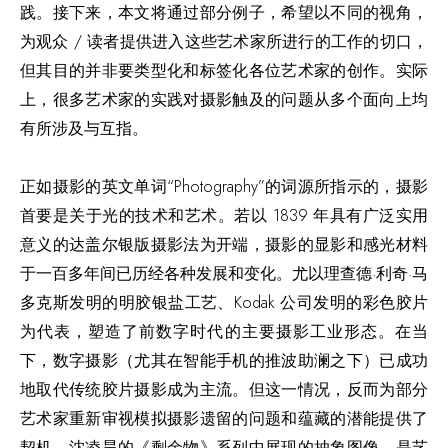
践。接下来，本文将通过部分例子，希望以不同的视角，
为观众 / 读者提供进入这些艺术家所进行的工作的切口，
但其目的并非要类型化和标签化各位艺术家的创作。实际
上，很多艺术家的实践对摄影触及的问题从多个面向上均
有所涉及与互指。
正如摄影的英文单词“Photography”的词源所指示的，摄影
首要是关于光的技术和艺术。若以 1839 年具有广泛实用
意义的达盖尔银版摄影法为开端，摄影的显影和感光材料
于一百多年间已历经各种发展和变化。尤以理查德·利奇·马
多克斯发明的明胶银盐工艺、Kodak 公司发明的彩色胶片
为代表，塑造了前数字时代的主要摄影工业形态。在当
下，数字摄影（尤其在智能手机的推波助澜之下）已成功
地取代传统胶片摄影成为主流。但这一情况，反而为部分
艺术家重新审视模拟摄影遗留的问题和蕴藏的潜能提供了
契机。沈凌昊的《剩余物》系列中展现的抽象图像，是艺