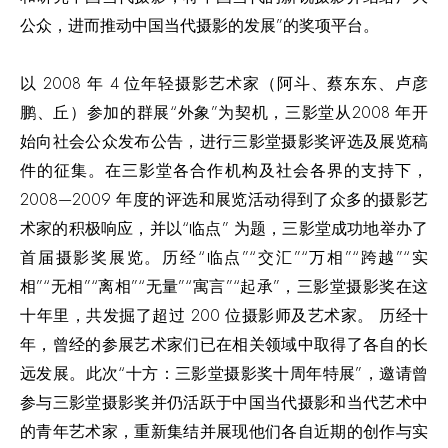
公众，进而推动中国当代摄影的发展”的奖项平台。
以 2008 年 4 位年轻摄影艺术家（阿斗、蔡东东、卢彦
鹏、丘）参加的群展“外象”为契机，三影堂从2008 年开
始向社会公众发布公告，进行三影堂摄影奖评选及展览稿
件的征集。在三影堂各合作机构及社会各界的支持下，
2008—2009 年度的评选和展览活动得到了众多的摄影艺
术家的积极响应，并以“临点” 为题，三影堂成功地举办了
首届摄影奖展览。历经“临点”“交汇”“万相”“跨越”“实
相”“无相”“离相”“无量”“寓言”“起承”，三影堂摄影奖在这
十年里，共发掘了超过 200 位摄影师及艺术家。 历经十
年，曾经的参展艺术家们已在相关领域中取得了各自的长
远发展。此次“十方：三影堂摄影奖十周年特展”，邀请曾
参与三影堂摄影奖并仍活跃于中国当代摄影和当代艺术中
的青年艺术家，重新集结并展现他们各自近期的创作与实