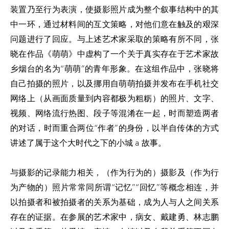
装置乃至行为表演，使摄影照片成为整个叙事结构中的其
中一环，通过材料间的互文策略，对他们意在触及的艰深
问题进行了回应。与上述艺术家采取的策略有所不同，张
晓在作品《萌萌》中虚构了一个关于真实存在于艺术家故
乡烟台的名为“萌萌”的青年形象。在这组作品中，张晓将
自己拍摄的照片，以及挪用自萌萌拍摄并发布在手机社交
网络上（从画面质量到内容都极为粗粝）的照片、文字、
视频、网络流行热图、段子等混淆在一起，时而塑造两者
的对话，时而重合两位“作者”的身份，以半自传体的方式
讲述了属于这个大时代之下的小城 a 故事。
与摄影的记录能力相关，（作为行为的）摄影及（作为行
为产物的）照片常常同所谓“记忆”“回忆”等概念相连，并
以拍摄者和被拍摄者的关系为基础，成为人与人之间关系
存在的证据。在参展的艺术家中，病女、戴建勇、林志鹏