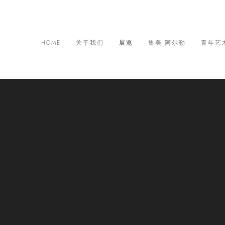
HOME
关于我们
展览
集美·阿尔勒
青年艺