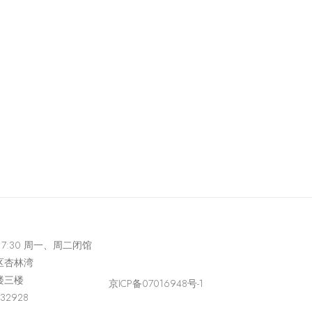
-17:30 周一、周二闭馆
区杏林湾
楼三楼
京ICP备07016948号-1
432928