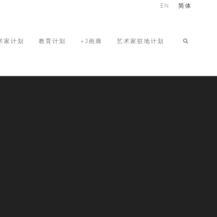
EN
简体
术家计划
教育计划
+3画廊
艺术家驻地计划