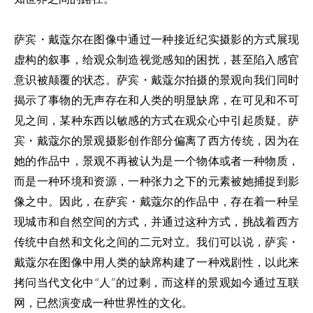
萨宾・戴蔻尔在图像中通过一种接近纪实摄影的方式展现
虚构的叙事，给观众制造视觉感知的困扰，甚至陷入感官
意识被颠覆的状态。萨宾・戴蔻尔拍摄的景观向我们同时
揭示了事物的无声存在和人类的明显缺席，在可见和不可
见之间，某种东西以敏感的方式在观众心中引起质疑。萨
宾・戴蔻尔的景观摄影创作部分偏离了西方传统，因为在
她的作品中，景观不再被认为是一个物体或者一种物质，
而是一种环境和资源，一种张力之下的元素被她捕捉到影
像之中。因此，在萨宾・戴蔻尔的作品中，存在着一种呈
现城市和自然空间的方式，并通过这种方式，挑战着西方
传统中自然和文化之间的二元对立。我们可以说，萨宾・
戴蔻尔在图像中用人类的缺席构建了一种戏剧性，以此来
拷问当代文化中“人”的过剩，而这样的景观如今通过互联
网，已然演变成一种世界性的文化。