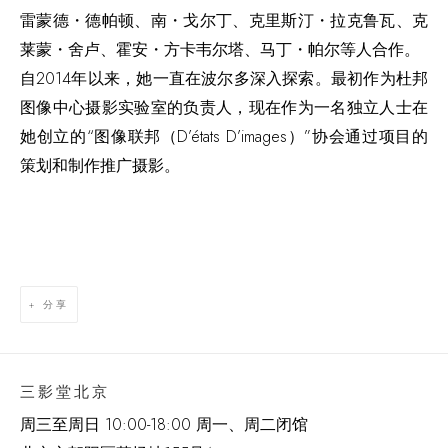
雷蒙德
・
德帕顿、南
・
戈尔丁、克里斯汀
・
拉克鲁瓦、克
莱蒙
・
舍卢、霍安
・
方卡韦尔塔、马丁
・
帕尔等人合作。
自2014年以来，她一直在波尔多深入探索。最初作为杜邦
图像中心摄影实验室的负责人，现在作为一名独立人士在
她创立的“图像联邦（D’états D’images）”协会通过项目的
策划和制作推广摄影。
分享
三影堂北京
周三至周日 10:00-18:00 周一、周二闭馆