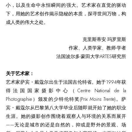
小，以及生命中永恒瞬间的强大。艺术家在直觉的驱动
下，用她的艺术创作揭示隐秘的本质，探寻世间万物，构
成人类的伟大之处。
克里斯蒂安·玛罗里斯
作家、人类学家、教师-学者
法国波尔多-蒙田大学ARTES研究所
关于艺术家：
艺术家萨宾・戴蔻尔出生于法国吉伦特省。她于1994年获
得法国国家摄影中心（Centre National de la
Photographie）颁发的少特伦特奖(Prix
Moins Trente
)。萨
宾・戴蔻尔从巴黎第八大学毕业后随即就开始了她的职业
生涯。她的摄影创作围绕着观察人与环境的关系而展开
——无论是城市的还是自然的，抑或是野外的景观、场