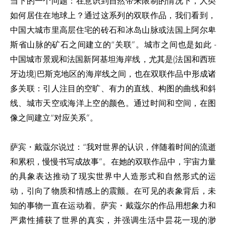
当下的一个问题：在意识到自然带来限制的情况下，人类
如何居住在地球上？通过这系列的双联作品，我们看到，
中国大城市里高层住宅的砖石和冰岛山脉或法国上阿尔卑
斯省山脉的矿石之间建立的“关联”。城市之间也是如此 -
中国城市景观和法国新阿基坦海岸线，尤其是(法国和西班
牙边境)巴斯克地区的海岸线之间，也在双联作品中形成诸
多关联：引人注目的空旷、有力的直线、构图的曲线和斜
线、城市天空或海洋上空的颜色。通过时间和空间，在图
像之间建立“对应关系”。
萨宾・戴蔻尔说过：“我对世界的认识，伴随着时间的流逝
和累积，慢慢书写成故事”。在她的双联作品中，宇宙力量
的具象表达推动了现实世界中人造形式和自然形式的运
动，引向了物质和情感上的震颤。在可见的表象背后，未
知的事物一直在运动着。萨宾・戴蔻尔的作品用想象力和
严肃性捕获了世界的真实，并强调生活中昙花一现的渺