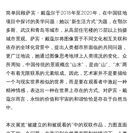
简单回顾萨宾・戴蔻尔于2018年至2020年，在中国驻地
项目中探讨的美学问题：她以“新生活方式”为题，在鄂尔
多斯、武汉和青岛等城市，从高层住宅楼的15层以上拍摄
城市景观。萨宾・戴蔻尔将图像置于不同文化相互关联和
依存的全球化背景中，提出人类都市所面临的共同问题，
更广泛地说，她通过图像思考地球上人类境况的变化。众
所周知，中国传统的景观概念“山水”，是由“山”、“水”两
个有着无限联系的元素组成。因此，艺术家并不是要描绘
一个与现实世界相似的世界，而是要在观看者中激起一种
精神情感，表达出一种在世界上存在的方式。对萨宾・戴
蔻尔而言，永恒的价值和宇宙的和谐恰恰是存在于自然当
中。
本次展览“被建立的和被观看的”中的双联作品，力图直面