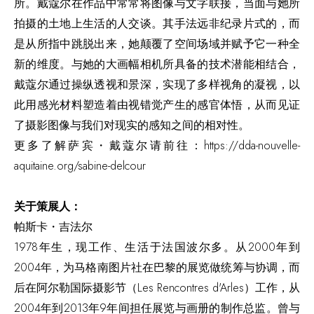
所。戴蔻尔在作品中常常将图像与文字联接，当面与她所
拍摄的土地上生活的人交谈。其手法远非纪录片式的，而
是从所指中跳脱出来，她颠覆了空间场域并赋予它一种全
新的维度。与她的大画幅相机所具备的技术潜能相结合，
戴蔻尔通过操纵透视和景深，实现了多样视角的凝视，以
此用感光材料塑造着由视错觉产生的感官体悟，从而见证
了摄影图像与我们对现实的感知之间的相对性。
更多了解萨宾・戴蔻尔请前往：https://dda-nouvelle-
aquitaine.org/sabine-delcour
关于策展人：
帕斯卡
・
吉法尔
1978年生，现工作、生活于法国波尔多。从2000年到
2004年，为马格南图片社在巴黎的展览做统筹与协调，而
后在阿尔勒国际摄影节（Les Rencontres d'Arles）工作，从
2004年到2013年9年间担任展览与画册的制作总监。曾与