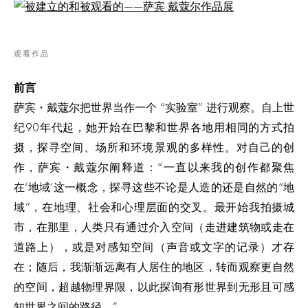
观看作品
前言
萨宾・戴蔻尔把世界当作一个 “实验室” 进行观察。自上世
纪90年代起，她开始在巴黎和世界各地用相同的方式拍
摄，探寻空间、场所和环境景观的多样性。对自己的创
作，萨宾・戴蔻尔阐释道：“一直以来我的创作都聚焦
在‘地域’这一概念，探寻这些不论是人造的还是自然的“地
域”，在地理、社会和心理层面的交叉。最开始我拍摄城
市，在那里，人类只有通过介入空间（走进建筑物或走在
道路上），或是对感知空间（声音或文字的记录）才存
在；随后，我渐渐远离有人居住的地区，转而观察更自然
的空间，超越物理界限，以此探询有形世界到无形且可感
知世界之间的路径。”