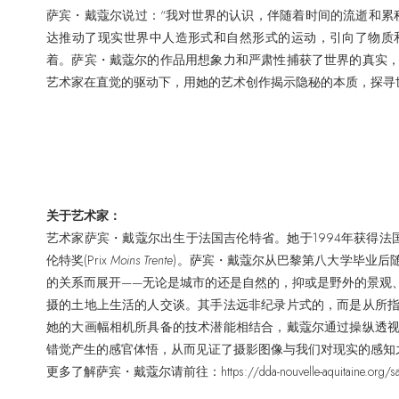
萨宾・戴蔻尔说过：“我对世界的认识，伴随着时间的流逝和累
达推动了现实世界中人造形式和自然形式的运动，引向了物质
着。萨宾・戴蔻尔的作品用想象力和严肃性捕获了世界的真实
艺术家在直觉的驱动下，用她的艺术创作揭示隐秘的本质，探寻
关于艺术家：
艺术家萨宾・戴蔻尔出生于法国吉伦特省。她于1994年获得法国国家摄影中心（Ce
伦特奖(Prix
Moins Trente
)。萨宾・戴蔻尔从巴黎第八大学毕业后
的关系而展开——无论是城市的还是自然的，抑或是野外的景观
摄的土地上生活的人交谈。其手法远非纪录片式的，而是从所
她的大画幅相机所具备的技术潜能相结合，戴蔻尔通过操纵透
错觉产生的感官体悟，从而见证了摄影图像与我们对现实的感知
更多了解萨宾・戴蔻尔请前往：https://dda-nouvelle-aquitaine.org/sabi