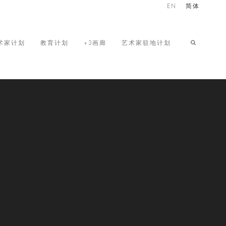
EN
简体
术家计划
教育计划
+3画廊
艺术家驻地计划