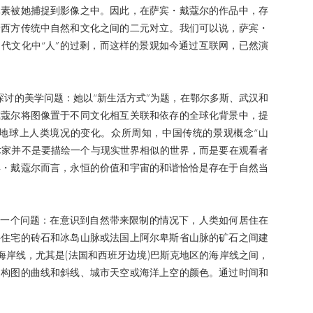
元素被她捕捉到影像之中。因此，在萨宾・戴蔻尔的作品中，存
着西方传统中自然和文化之间的二元对立。我们可以说，萨宾・
代文化中“人”的过剩，而这样的景观如今通过互联网，已然演
中探讨的美学问题：她以“新生活方式”为题，在鄂尔多斯、武汉和
戴蔻尔将图像置于不同文化相互关联和依存的全球化背景中，提
地球上人类境况的变化。众所周知，中国传统的景观概念“山
艺术家并不是要描绘一个与现实世界相似的世界，而是要在观看者
宾・戴蔻尔而言，永恒的价值和宇宙的和谐恰恰是存在于自然当
的一个问题：在意识到自然带来限制的情况下，人类如何居住在
层住宅的砖石和冰岛山脉或法国上阿尔卑斯省山脉的矿石之间建
坦海岸线，尤其是(法国和西班牙边境)巴斯克地区的海岸线之间，
、构图的曲线和斜线、城市天空或海洋上空的颜色。通过时间和