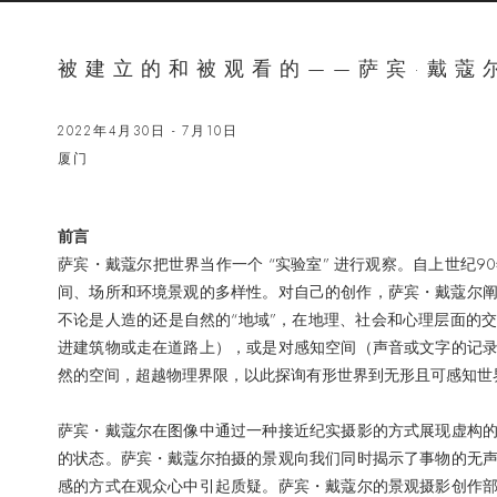
被建立的和被观看的——萨宾·戴蔻
2022年4月30日 - 7月10日
厦门
前言
萨宾・戴蔻尔把世界当作一个 “实验室” 进行观察。自上世纪
间、场所和环境景观的多样性。对自己的创作，萨宾・戴蔻尔阐
不论是人造的还是自然的“地域”，在地理、社会和心理层面的
进建筑物或走在道路上），或是对感知空间（声音或文字的记
然的空间，超越物理界限，以此探询有形世界到无形且可感知世
萨宾・戴蔻尔在图像中通过一种接近纪实摄影的方式展现虚构
的状态。萨宾・戴蔻尔拍摄的景观向我们同时揭示了事物的无
感的方式在观众心中引起质疑。萨宾・戴蔻尔的景观摄影创作