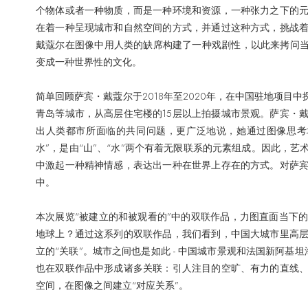
个物体或者一种物质，而是一种环境和资源，一种张力之下的
在着一种呈现城市和自然空间的方式，并通过这种方式，挑战
戴蔻尔在图像中用人类的缺席构建了一种戏剧性，以此来拷问当
变成一种世界性的文化。
简单回顾萨宾・戴蔻尔于2018年至2020年，在中国驻地项目
青岛等城市，从高层住宅楼的15层以上拍摄城市景观。萨宾・
出人类都市所面临的共同问题，更广泛地说，她通过图像思考
水”，是由“山”、“水”两个有着无限联系的元素组成。因此，
中激起一种精神情感，表达出一种在世界上存在的方式。对萨
中。
本次展览“被建立的和被观看的”中的双联作品，力图直面当下
地球上？通过这系列的双联作品，我们看到，中国大城市里高
立的“关联”。城市之间也是如此 - 中国城市景观和法国新阿基
也在双联作品中形成诸多关联：引人注目的空旷、有力的直线
空间，在图像之间建立“对应关系”。