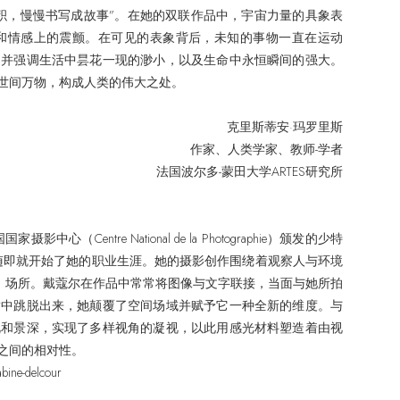
积，慢慢书写成故事”。在她的双联作品中，宇宙力量的具象表
和情感上的震颤。在可见的表象背后，未知的事物一直在运动
，并强调生活中昙花一现的渺小，以及生命中永恒瞬间的强大。
世间万物，构成人类的伟大之处。
克里斯蒂安·玛罗里斯
作家、人类学家、教师-学者
法国波尔多-蒙田大学ARTES研究所
ntre National de la Photographie）颁发的少特
随即就开始了她的职业生涯。她的摄影创作围绕着观察人与环境
、场所。戴蔻尔在作品中常常将图像与文字联接，当面与她所拍
指中跳脱出来，她颠覆了空间场域并赋予它一种全新的维度。与
视和景深，实现了多样视角的凝视，以此用感光材料塑造着由视
之间的相对性。
ne-delcour