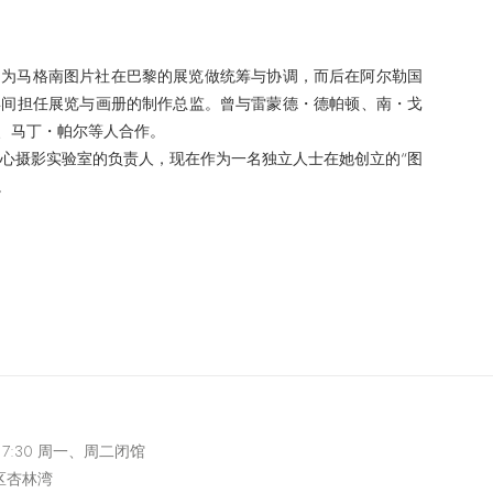
4年，为马格南图片社在巴黎的展览做统筹与协调，而后在阿尔勒国
2013年9年间担任展览与画册的制作总监。曾与雷蒙德
・
德帕顿、南
・
戈
、马丁
・
帕尔等人合作。
中心摄影实验室的负责人，现在作为一名独立人士在她创立的“图
。
-17:30 周一、周二闭馆
区杏林湾