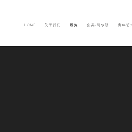
HOME
关于我们
展览
集美·阿尔勒
青年艺