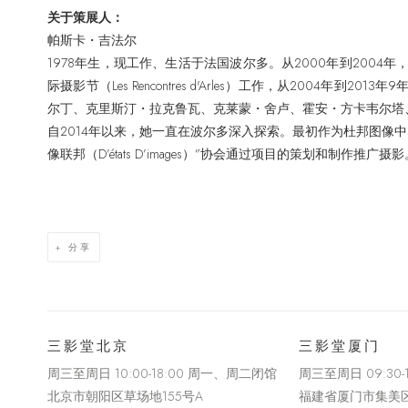
关于策展人：
帕斯卡
・
吉法尔
1978年生，现工作、生活于法国波尔多。从2000年到200
际摄影节（Les Rencontres d'Arles）工作，从2004年到
尔丁、克里斯汀
・
拉克鲁瓦、克莱蒙
・
舍卢、霍安
・
方卡韦尔塔
自2014年以来，她一直在波尔多深入探索。最初作为杜邦图像
像联邦（D’états D’images）”协会通过项目的策划和制作推广摄影
分享
三影堂北京
三影堂厦门
周三至周日 10:00-18:00 周一、周二闭馆
周三至周日
09:30
北京市朝阳区草场地
155
号
A
福建省厦门市集美