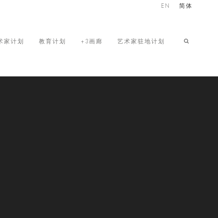
EN
简体
术家计划
教育计划
+3画廊
艺术家驻地计划