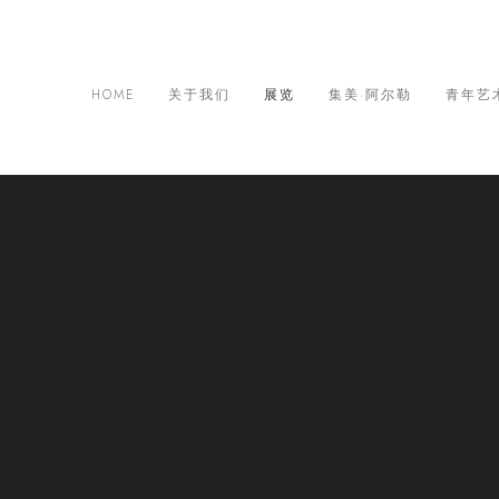
HOME
关于我们
展览
集美·阿尔勒
青年艺