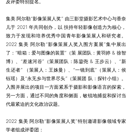
及评委特别提名。
集美·阿尔勒“影像策展人奖” 由三影堂摄影艺术中心与香奈
儿于 2021 年共同创办，以 扶持年轻影像创造力为核心，
致力于发现和培养优秀中国青年影像策展人和研究者。
2022 集美·阿尔勒“影像策展人奖入围方案展”集中展出
了：“暗箱：爱与图像的装置”（策 展团队：黄羽婷 & 徐智
博）、“差速河谷”（策展团队：陈鋆尧 & 王步云）、“新
生还者” （策展人：王姝曼）、“一镜到底”（策展人：侯
钰瑶）及“永无乡与世界尽头”（策展团 队：探针小组）。
入围并展出的项目一方面紧系于摄影和影像语言的探索，
另一方面，通过不同的角度和侧面，敏锐地捕捉和探讨当
代最紧迫的文化政治议题。
2022 集美·阿尔勒“影像策展人奖”特别邀请影像领域专家
学者组成评委团：