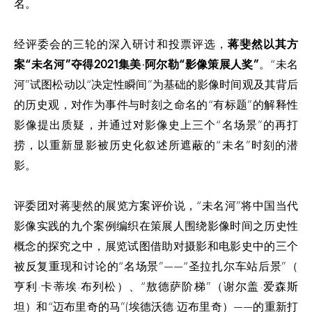
名
。
经评委会的三轮的深入研讨和投票评选，
蒋斐然以其方
案“未名河”夺得2021集美·阿尔勒“影像策展人奖”
。“未名
河”试图松动以“决定性瞬间”为基础的影像时间观及其背后
的历史观，对作为事件与时刻之命名的“有标题”的解释性
影像提出质疑，并通过对影像史上三个“名场景”的再打
捞，以重新显影被历史化叙述所遮蔽的“未名”时刻的潜
影。
评委团对蒋斐然的展览方案评价说，“未名河”将中国当代
影像实践的九个案例编织在策展人围绕影像时间之历史性
概念的探究之中，展览试图借助对摄影和电影史中的三个
被反复重现和讨论的“名场景”——“圣拉扎尔车站后景”（
亨利·卡蒂埃·布列松）、“敖德萨阶梯”（谢尔盖·爱森斯
坦）和“迈布里奇的马”(埃德沃德·迈布里奇）——的重新打