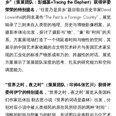
乡”（策展团队：彭嫣菡+Tracing the Elephant）获得评委
荣荣的特别提名
，“往昔乃是异乡”题目取自历史学家David
Lowenthal的同名著作“The Past Is a Foreign Country”，展览
辑录了三则来自人类世的地理、历史与博物影像档案。从
摄影本体论出发，探讨了摄影与“物”、“象”和“时间”的关
系。方案展现场打造了一个绵延着时间与物性的空间，其
展示的中国艺术家收藏的古文明艺术碎片与美国艺术家呈
现的工业化的标准产物形成有力的、跨越性的对话。展览
方案展示了策展团队深度的思考、扎实的研究能力和空间
调度能力。
“世界之时，夜之时”（策展团队：印帅&张艺川）获得评
委何伊宁的特别提名
，“世界之时，夜之时”展览从美国科
幻作家厄休拉·勒古恩小说《世界的词语是森林》出发，分
别对应小说中被人类殖民的原住民所经历的两种“时间”：
清醒的时间与想象力的时间，并试图以此串联起六位艺术