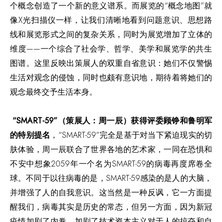
个概念创造了一个新的意义谱系。而展览的“概念地图”就
像X光扫描仪一样，让我们清晰地看到问题意识、思想路
线和展览形式之间的复杂关系，同时为展览增加了立体的
维度——一个综合了社会学、哲学、美学和展览学的共生
图谱。这里反映出策展人的双重自省意识：她们不仅警惕
生活对观念的侵蚀，同时也颇有意识地，期待着将她们的
观念最终交予生活本身。
“SMART-59”（策展人：周一辰）获得评委顾铮和鲁明军
的特别提名
，“SMART-59”完全是基于对当下紧迫现实的切
肤体验，周一辰联合了世界各地的艺术家，一同在恐惧和
不安中想象2059年一个名为SMART-59的病毒再度席卷全
球。不同于以往病毒的是，SMART-59感染的是人的大脑，
并增强了人的自我意识。这当然是一种反讽，它一方面提
醒我们，病毒其实是历史的常态，但另一方面，因为新冠
疫情加剧了内卷，加剧了技术资本主义对于人的掠夺和自