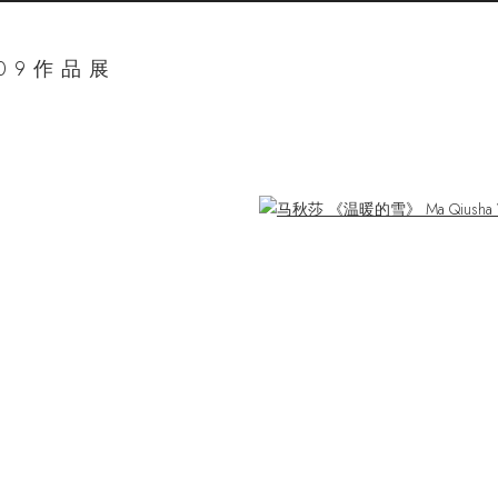
09作品展
ger version of the following image in a popup: