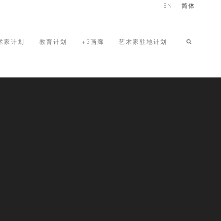
EN
简体
术家计划
教育计划
+3画廊
艺术家驻地计划