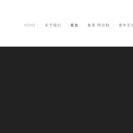
HOME
关于我们
展览
集美·阿尔勒
青年艺