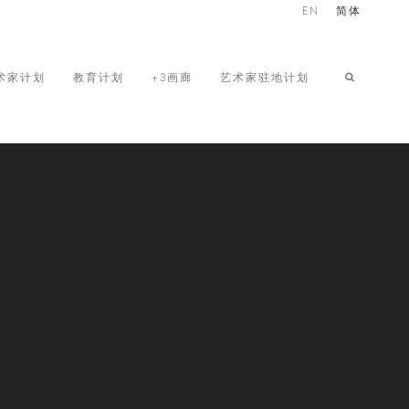
EN
简体
术家计划
教育计划
+3画廊
艺术家驻地计划