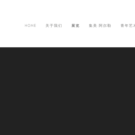
HOME
关于我们
展览
集美·阿尔勒
青年艺