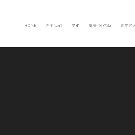
HOME
关于我们
展览
集美·阿尔勒
青年艺