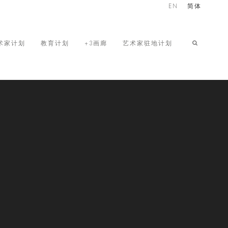
EN
简体
术家计划
教育计划
+3画廊
艺术家驻地计划