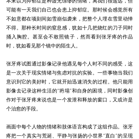
本来以为抑郁症是种虚无缥缈的情绪，离我们很遥远，但
可能有一天我们自己也会患上抑郁症。那时候会感觉所有
不如意都在顷刻间如雪崩似袭来，把整个人埋在雪里动惮
不得。那种长时间的窒息感，犹如十几把烧红的刀子同时
捅入胸腔。甚至会不敢照镜子，然而看到张牙疼的作品
时，犹如看见那个镜中的陌生人。
张牙疼试图通过影像记录他遇见每个人时不同的感受，这
是一次关于现实情绪与焦虑对抗的实验。一些事物当我们
意识到它的美好时，它就开始迅速消失的过程。他只能用
影像去记录这种生活的“坍塌”和自身的困境，同时影像创
作对于张牙疼来说也是一个发泄和释放的窗口，又或许是
个治愈的手段。
画面中每个人物的情绪和肢体语言构成了这组作品。张牙
疼把一个真实与荒诞、平静与张扬的小世界“直白”的呈现