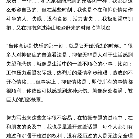
成员，一个……和大家都能想到的形容词一样，我都是这
么形容自己的。但在某些时刻，我也是个在和抑郁情绪作
斗争的人。失眠，没有食欲，活力丧失……我极度渴求拥
抱，又在拥抱穿过崇山峻岭赶来的时候临阵脱逃。
“当你意识到快乐的那一刻，就是它开始消逝的时候。” 很
多人对抑郁症的普遍看法是，抑郁无非是人对于生活感到
失望和悲伤，就像是生活中的一些不顺心的小事，比如：
工作压力逼退发际线，热烈后的爱情举步维艰，造成的不
开心情绪……但事实上，抑郁情绪是，即使所有的事情都
很顺利，你依然可以感觉到这种悲伤。就像身处漩涡，被
巨大的阴影笼罩。
努力写出来这些文字很不容易，在拍摄专题的过程中，在
和朋友的谈及中，我也尽量避开这些话题。每个人都拥有
难过和沉湎于难过的权利，没有经历过的人是无法完全理