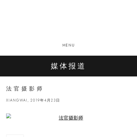
MENU
媒体报道
法官摄影师
XIANGWAI, 2019年4月23日
Open a larger version of the following image in a popup: