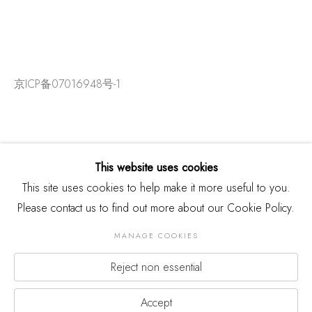
京ICP备07016948号-1
This website uses cookies
This site uses cookies to help make it more useful to you.
Please contact us to find out more about our Cookie Policy.
MANAGE COOKIES
Reject non essential
版权 2026 THREE SHADOWS
Manage cookies
网页支持 ARTLOGIC
Accept