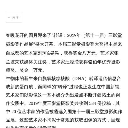
分享
“
春暖花开的四月迎来了
转译：
年（第十一届）三影堂
2019
摄影奖作品展
盛大开幕。本届三影堂摄影奖大奖得主是来
”
自成都的艺术家刘珂
晃晃，获得奖金八万元。艺术家张
&
兰坡荣获媒体关注奖，艺术家汪滢滢获得骆伯年优秀摄影
师奖、奖金一万元。
生物体的新生来自脱氧核糖核酸（DNA）转译遗传信息合
成新的蛋白质，而同样的“转译”过程也正发生在中国新锐
艺术家们以影像这一基本媒介为出发点不断开疆拓土的创
作实践中。2019年度三影堂摄影奖共收到 534 份投稿，其
中 20 位艺术家的作品被遴选入围第十一届三影堂摄影奖作
品展。这些艺术家不拘泥于常规的获取图像的方式，呈现