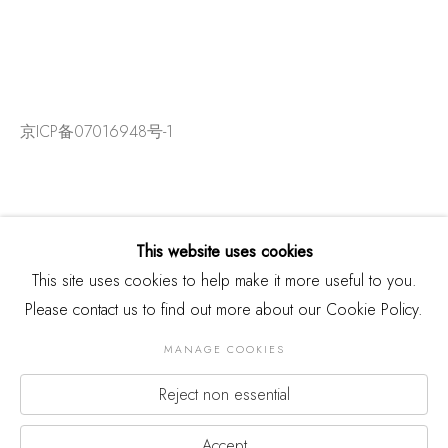
京ICP备07016948号-1
This website uses cookies
This site uses cookies to help make it more useful to you.
Please contact us to find out more about our Cookie Policy.
MANAGE COOKIES
Reject non essential
版权 2026 THREE SHADOWS
Manage cookies
网页支持 ARTLOGIC
Accept