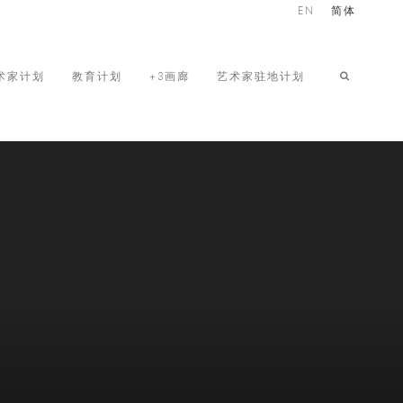
EN
简体
术家计划
教育计划
+3画廊
艺术家驻地计划