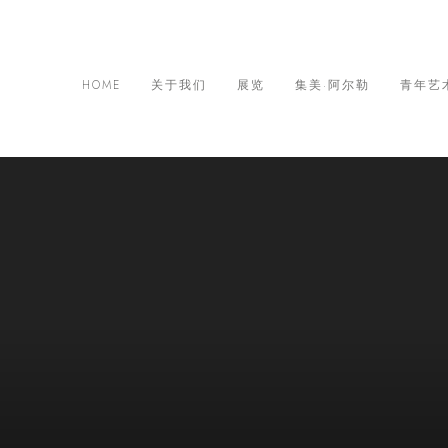
HOME
关于我们
展览
集美·阿尔勒
青年艺