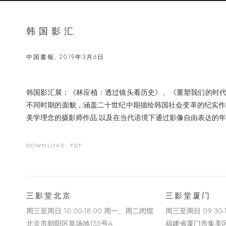
韩国影汇
中国畫報, 2019年3月6日
韩国影汇展：《林应植：透过镜头看历史》、《重塑我们的时
不同时期的面貌，涵盖二十世纪中期描绘韩国社会变革的纪实作
美学理念的摄影师作品,以及在当代语境下通过影像自由表达的
DOWNLOAD: PDF
三影堂北京
三影堂厦门
周三至周日 10:00-18:00 周一、周二闭馆
周三至周日
09:30
北京市朝阳区草场地
155
号
A
福建省厦门市集美