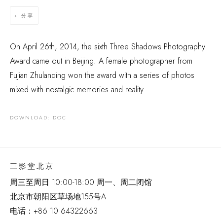
分享
On April 26th, 2014, the sixth Three Shadows Photography
Award came out in Beijing. A female photographer from
Fujian Zhulanqing won the award with a series of photos
mixed with nostalgic memories and reality.
DOWNLOAD: DOC
三影堂北京
周三至周日 10:00-18:00 周一、周二闭馆
北京市朝阳区草场地
155
号
A
电话：
+86 10 64322663