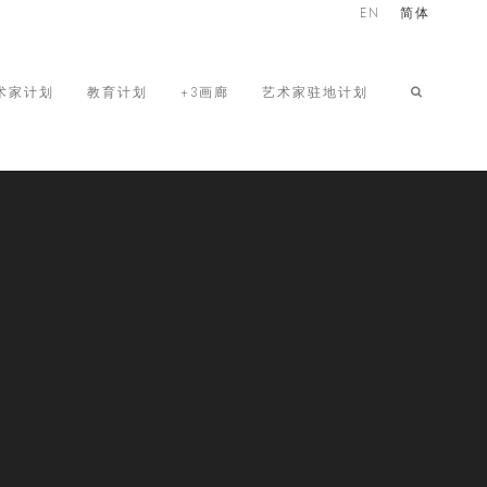
EN
简体
术家计划
教育计划
+3画廊
艺术家驻地计划