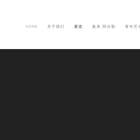
HOME
关于我们
展览
集美·阿尔勒
青年艺