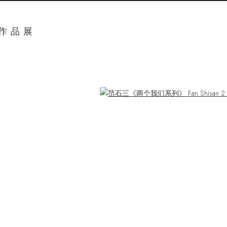
奖作品展
ger version of the following image in a popup: