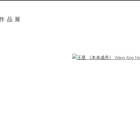
奖作品展
ger version of the following image in a popup: