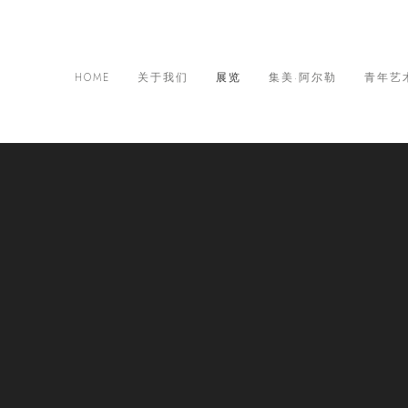
HOME
关于我们
展览
集美·阿尔勒
青年艺