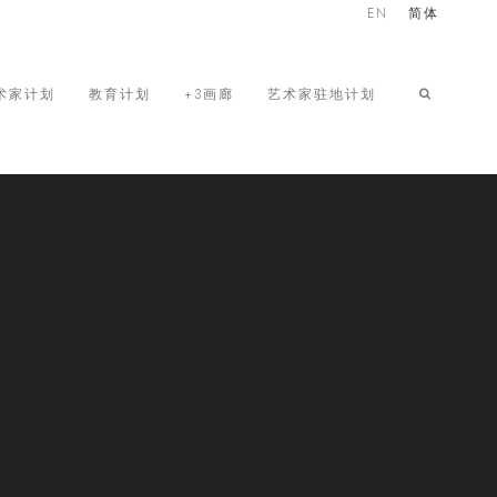
EN
简体
术家计划
教育计划
+3画廊
艺术家驻地计划