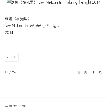
Open a larger version of the following image in a popup:
刘娜《在光里》
Law Na-Loretta
Inhabiting the light
2014
分享
11
/ 26
前一页
下一页
三影堂北京