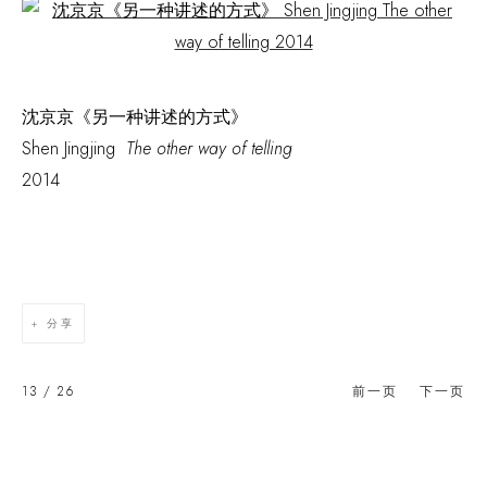
Open a larger version of the following image in a popup:
沈京京《另一种讲述的方式》
Shen Jingjing
The other way of telling
2014
分享
13
/ 26
前一页
下一页