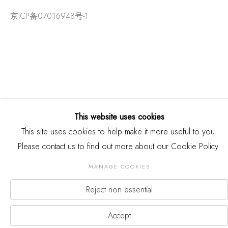
京ICP备07016948号-1
This website uses cookies
This site uses cookies to help make it more useful to you.
Please contact us to find out more about our Cookie Policy.
版权 2026 THREE SHADOWS
MANAGE COOKIES
Manage cookies
网页支持 ARTLOGIC
Reject non essential
Accept