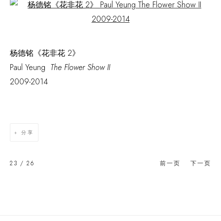
Open a larger version of the following image in a popup:
杨德铭《花非花 2》
Paul Yeung
The Flower Show II
2009-2014
分享
23
/ 26
前一页
下一页