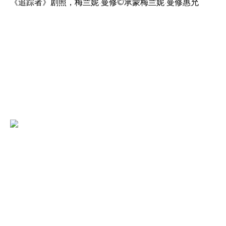
《追踪者》剧照，梅兰妮·曼修©承蒙梅兰妮·曼修惠允