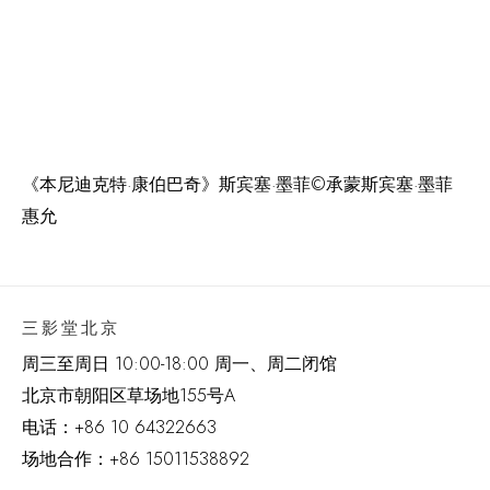
《本尼迪克特·康伯巴奇》斯宾塞·墨菲
©
承蒙斯宾塞·墨菲
惠允
三影堂北京
周三至周日 10:00-18:00 周一、周二闭馆
北京市朝阳区草场地
155
号
A
电话：
+86 10 64322663
场地合作：+86 15011538892