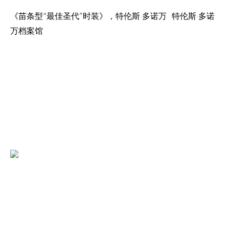
《苗条型“最佳圣代”时装》，特伦斯·多诺万
特伦斯·多诺
万档案馆